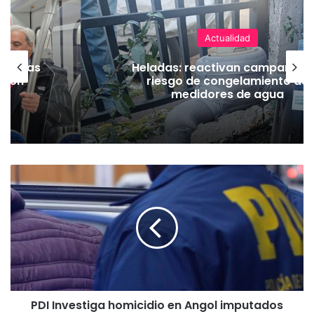
Actualidad
as vías
Heladas: reactivan campaña p
Tren
riesgo de congelamiento de
medidores de agua
P
D
I
I
n
v
e
s
t
PDI Investiga homicidio en Angol imputados
i