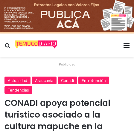
Buscar por
M
Publicidad
Actualidad
Araucanía
Conadi
Entretención
Tendencias
CONADI apoya potencial
turístico asociado a la
cultura mapuche en la