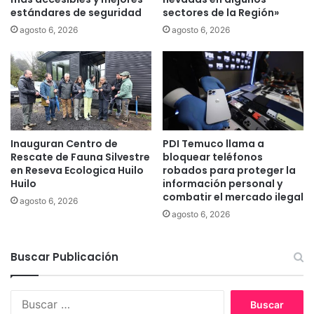
d
estándares de seguridad
sectores de la Región»
a
e
n
agosto 6, 2026
agosto 6, 2026
e
o
d
d
a
i
d
p
u
t
a
Inauguran Centro de
PDI Temuco llama a
d
Rescate de Fauna Silvestre
bloquear teléfonos
o
en Reseva Ecologica Huilo
robados para proteger la
J
Huilo
información personal y
o
combatir el mercado ilegal
agosto 6, 2026
r
agosto 6, 2026
g
e
R
Buscar Publicación
a
t
h
B
g
u