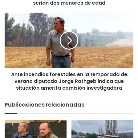
serian dos menores de edad
g
a
h
A
o
n
m
t
i
e
c
i
i
n
d
c
i
e
o
n
e
Ante incendios forestales en la temporada de
d
n
verano diputado Jorge Rathgeb indica que
i
A
o
situación amerita comisión investigadora
n
s
g
f
Publicaciones relacionadas
o
o
l
r
i
e
m
s
p
t
u