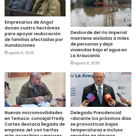
a
t
l
a
e
d
s
Empresarios de Angol
o
e
donan cuatro hectáreas
s
Desborde del río Imperial
n
para apoyar reubicación
mantiene aisladas a miles
s
l
de familias afectadas por
de personas y deja
e
inundaciones
a
viviendas bajo el agua en
r
t
agosto 6, 2026
La Araucanía
i
e
agosto 6, 2026
a
m
n
p
d
o
o
r
s
a
m
d
e
a
n
d
Nuevas micromovilidades
Delegado Presidencial:
o
e
en Temuco: concejal Fredy
«durante los próximos días
r
v
Cartes destaca llegada de
se pronostican bajas
e
e
empresa Jet con tarifas
temperaturas e incluso
s
r
más accesibles y mejores
nevadas en algunos