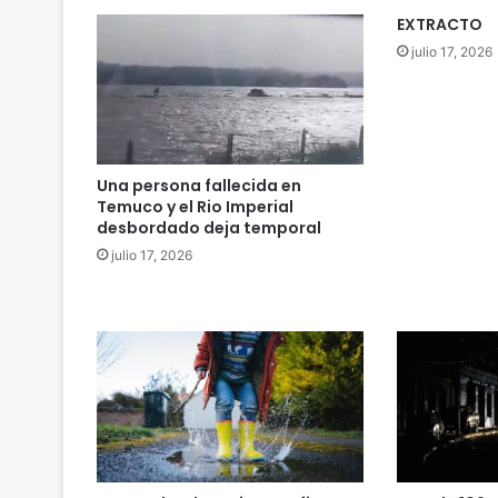
a
EXTRACTO
s
julio 17, 2026
i
t
r
e
s
a
Una persona fallecida en
ñ
Temuco y el Rio Imperial
o
desbordado deja temporal
s
julio 17, 2026
d
e
l
a
m
u
e
r
t
e