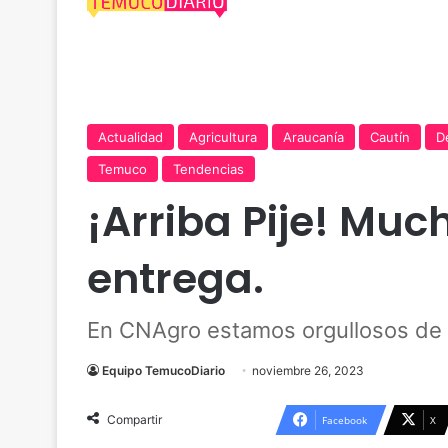
Actualidad
Agricultura
Araucanía
Cautín
D
Temuco
Tendencias
¡Arriba Pije! Muc
entrega.
En CNAgro estamos orgullosos de se
Equipo TemucoDiario
noviembre 26, 2023
Compartir
Facebook
X