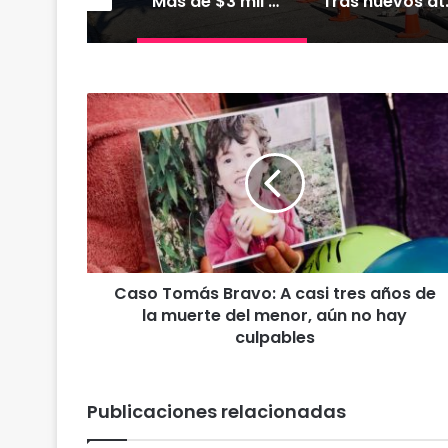
XTRACTO
Más de $3 mil millones fortalecerán infraestructura de alcantarillado en la región
Tras nuevos ataques a Carabineros: D
C
a
s
o
T
o
m
á
s
Caso Tomás Bravo: A casi tres años de
B
la muerte del menor, aún no hay
r
a
culpables
v
o
:
Publicaciones relacionadas
A
c