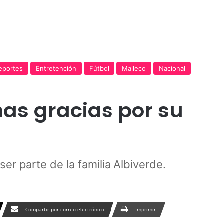
Publicidad
eportes
Entretención
Fútbol
Malleco
Nacional
has gracias por su
r parte de la familia Albiverde.
Compartir por correo electrónico
Imprimir