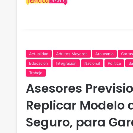
Actualidad
Adultos Mayores
Araucanía
Cartas
Educación
Integración
Nacional
Política
Sa
Trabajo
Asesores Previsi
Replicar Modelo
Seguro, para Gar