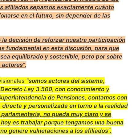
s afiliados sepamos exactamente cuánto
narse en el futuro, sin depender de las
 la decisión de reforzar nuestra participación
es fundamental en esta discusión, para que
ea equilibrado y sostenible, pero por sobre
 actores”.
visionales
“somos actores del sistema,
 Decreto Ley 3.500, con conocimiento y
Superintendencia de Pensiones, contamos con
directa y personalizada en torno a la realidad
ón parlamentaria, no queda muy claro y se
vo hoy es trabajar porque tengamos una buena
no genere vulneraciones a los afiliados”.