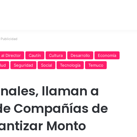
Publicidad
 al Director
Cautín
Cultura
Desarrollo
Economía
lud
Seguridad
Social
Tecnología
Temuco
onales, llaman a
 de Compañías de
antizar Monto