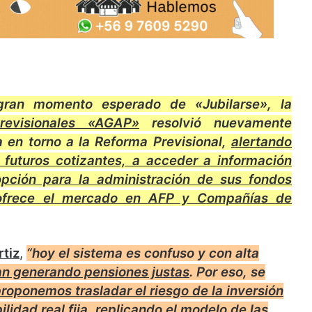
gran momento esperado de «Jubilarse»,
l
a
revisionales «AGAP»
resolvió nuevamente
va en torno a la Reforma Previsional,
alertando
 futuros cotizantes, a acceder a información
opción para la administración de sus fondos
e ofrece el mercado en AFP y Compañías de
rtiz
,
“hoy el sistema es confuso y con alta
an generando pensiones justas
.
Por eso,
se
roponemos trasladar el riesgo de la inversión
lidad real fija, replicando el modelo de las