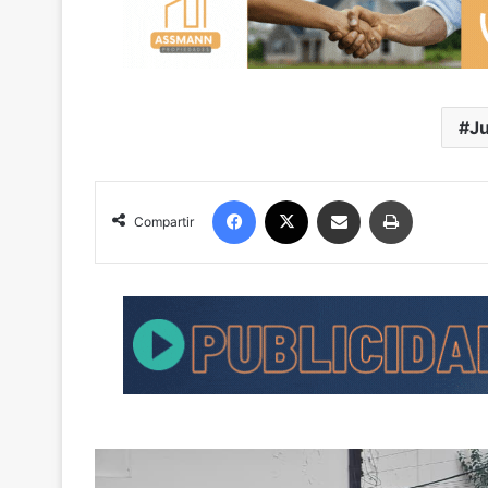
Ju
Facebook
X
Compartir por correo electrónico
Imprimir
Compartir