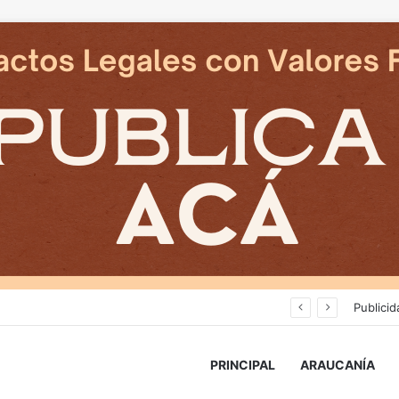
Cámaras municipales de Temuco detectaron la comercialización de tonelada y media de mercadería asiática ilegal
Publicid
PRINCIPAL
ARAUCANÍA