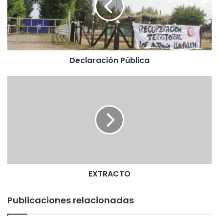
a
r
a
c
i
Declaración Pública
ó
n
P
E
ú
X
b
T
l
R
i
A
c
C
a
T
O
EXTRACTO
Publicaciones relacionadas