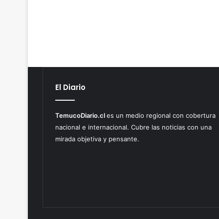
p
e
r
m
i
s
o
s
El Diario
e
i
n
TemucoDiario.cl
es un medio regional con cobertura
f
nacional e internacional. Cubre las noticias con una
r
mirada objetiva y pensante.
i
n
g
e
n
o
r
d