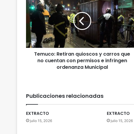
e
m
u
c
o
:
R
e
Temuco: Retiran quioscos y carros que
t
no cuentan con permisos e infringen
i
r
ordenanza Municipal
a
n
q
u
Publicaciones relacionadas
i
o
s
EXTRACTO
EXTRACTO
c
julio 15, 2026
julio 15, 2026
o
s