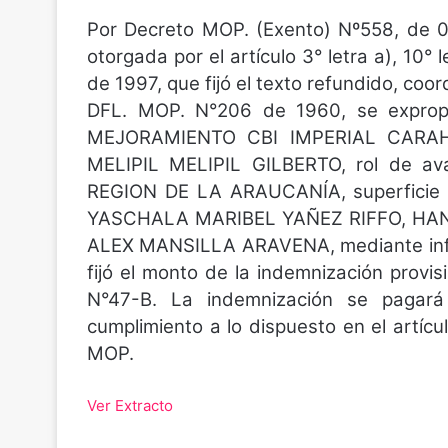
Por Decreto MOP. (Exento) Nº558, de 0
otorgada por el artículo 3° letra a), 10° 
de 1997, que fijó el texto refundido, coo
DFL. MOP. N°206 de 1960, se expropió
MEJORAMIENTO CBI IMPERIAL CARAH
MELIPIL MELIPIL GILBERTO, rol de a
REGION DE LA ARAUCANÍA, superficie 1
YASCHALA MARIBEL YAÑEZ RIFFO, HA
ALEX MANSILLA ARAVENA, mediante info
fijó el monto de la indemnización provis
N°47-B. La indemnización se pagará
cumplimiento a lo dispuesto en el artícu
MOP.
Ver Extracto