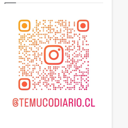
Actualidad
julio 17, 2026
Ministerio de Agricult
monitoreo en zonas rurales
agrícola ante avance del 
2026
julio 17, 2026
julio 17, 2026
CTO
Más de $3 mil millones fortalecerán infraestructura de alcantarillado en la región
Ministerio de Agricultura mantiene monitoreo en zonas rurales y de producción agrícola ante avance del sistema frontal