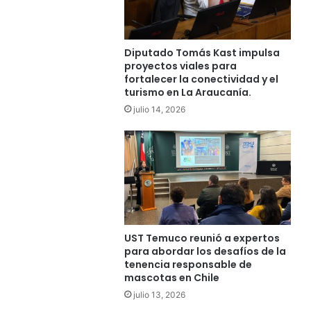
o
l
i
c
Diputado Tomás Kast impulsa
i
proyectos viales para
ó
fortalecer la conectividad y el
n
turismo en La Araucanía.
d
julio 14, 2026
e
l
C
e
s
f
a
m
P
UST Temuco reunió a expertos
para abordar los desafíos de la
u
tenencia responsable de
e
mascotas en Chile
b
l
julio 13, 2026
o