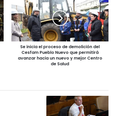
e
i
n
i
c
i
a
e
Se inicia el proceso de demolición del
l
Cesfam Pueblo Nuevo que permitirá
p
r
avanzar hacia un nuevo y mejor Centro
o
de Salud
c
e
s
o
d
e
d
e
m