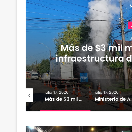
j
Más de $3 mil m
infraestructura d
r
io 18, 2026
julio 17, 2026
julio 17, 2026
XTRACTO
Más de $3 mil millones fortalecerán infraestructura de alcantarillado en la región
Ministerio de Agricultura mantiene monitoreo en zonas rurales y 
T