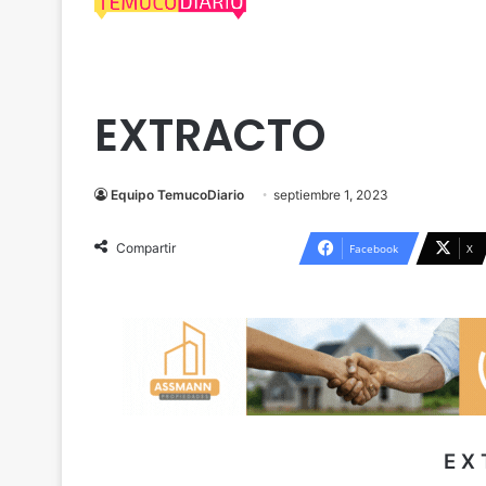
Cautín
Extractos Legales
EXTRACTO
Equipo TemucoDiario
septiembre 1, 2023
Compartir
Facebook
X
E X 