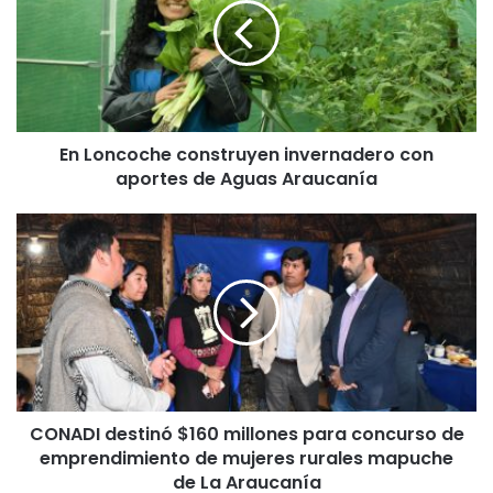
o
n
c
o
c
h
En Loncoche construyen invernadero con
e
aportes de Aguas Araucanía
c
o
n
C
s
O
t
N
r
A
u
D
y
I
e
d
n
e
i
s
n
CONADI destinó $160 millones para concurso de
t
v
emprendimiento de mujeres rurales mapuche
i
e
n
de La Araucanía