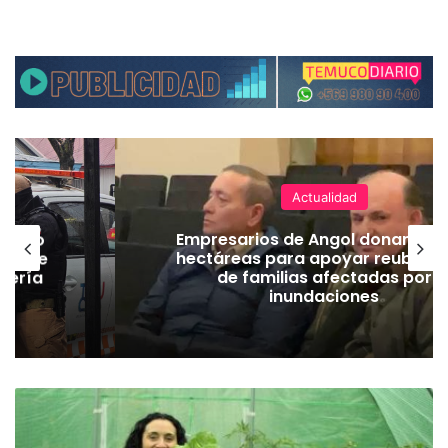
Actualidad
emuco
Empresarios de Angol donan cua
ión de
hectáreas para apoyar reubicac
dería
de familias afectadas por
inundaciones
E
n
L