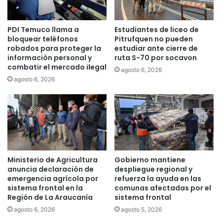
u
a
r
s
s
PDI Temuco llama a
Estudiantes de liceo de
A
o
bloquear teléfonos
Pitrufquen no pueden
r
d
robados para proteger la
estudiar ante cierre de
a
e
información personal y
ruta S-70 por socavon
u
e
combatir el mercado ilegal
agosto 6, 2026
c
m
agosto 6, 2026
a
p
n
r
í
e
a
n
d
i
m
i
Ministerio de Agricultura
Gobierno mantiene
e
anuncia declaración de
despliegue regional y
n
emergencia agrícola por
refuerza la ayuda en las
t
sistema frontal en la
comunas afectadas por el
Región de La Araucanía
sistema frontal
o
d
agosto 6, 2026
agosto 5, 2026
e