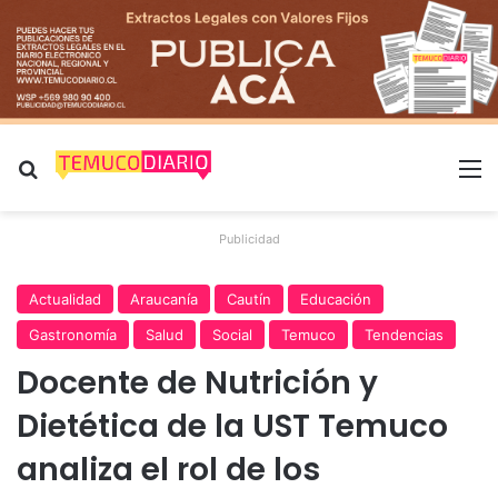
Buscar por
M
Publicidad
Actualidad
Araucanía
Cautín
Educación
Gastronomía
Salud
Social
Temuco
Tendencias
Docente de Nutrición y
Dietética de la UST Temuco
analiza el rol de los