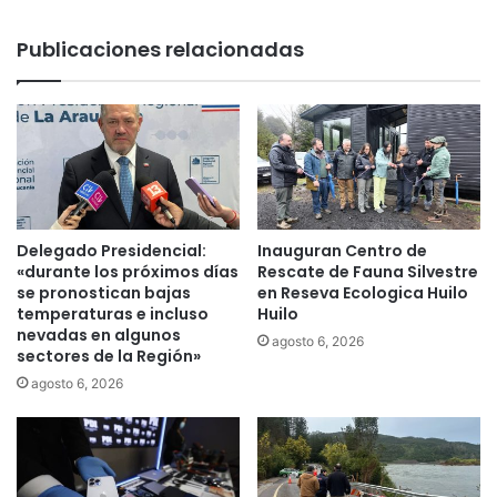
r
ó
n
$
Publicaciones relacionadas
a
1
d
6
e
0
r
m
o
i
c
l
o
l
n
o
a
n
Delegado Presidencial:
Inauguran Centro de
p
e
«durante los próximos días
Rescate de Fauna Silvestre
o
s
se pronostican bajas
en Reseva Ecologica Huilo
r
p
temperaturas e incluso
Huilo
t
nevadas en algunos
a
agosto 6, 2026
sectores de la Región»
e
r
s
a
agosto 6, 2026
d
c
e
o
A
n
g
c
u