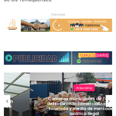
Publicidad
Araucanía
Cámaras municipales de Temu
lación
detectaron la comercialización
hueza
tonelada y media de mercader
pó
asiática ilegal