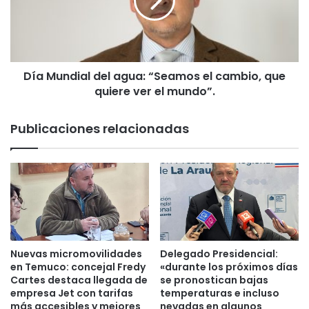
d
u
e
n
m
d
i
i
s
a
i
Día Mundial del agua: “Seamos el cambio, que
l
ó
quiere ver el mundo”.
d
n
e
e
l
Publicaciones relacionadas
s
a
p
g
e
u
c
a
i
:
a
“
l
S
d
e
e
a
Nuevas micromovilidades
Delegado Presidencial:
l
m
en Temuco: concejal Fredy
«durante los próximos días
a
o
Cartes destaca llegada de
se pronostican bajas
O
empresa Jet con tarifas
temperaturas e incluso
s
N
más accesibles y mejores
nevadas en algunos
e