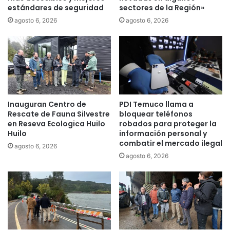
estándares de seguridad
sectores de la Región»
U
l
f
c
agosto 6, 2026
agosto 6, 2026
r
a
e
m
n
b
t
i
e
o
a
,
r
q
Inauguran Centro de
PDI Temuco llama a
e
u
Rescate de Fauna Silvestre
bloquear teléfonos
c
e
en Reseva Ecologica Huilo
robados para proteger la
r
q
Huilo
información personal y
u
u
combatir el mercado ilegal
agosto 6, 2026
d
i
agosto 6, 2026
e
e
c
r
i
e
m
v
i
e
e
r
n
e