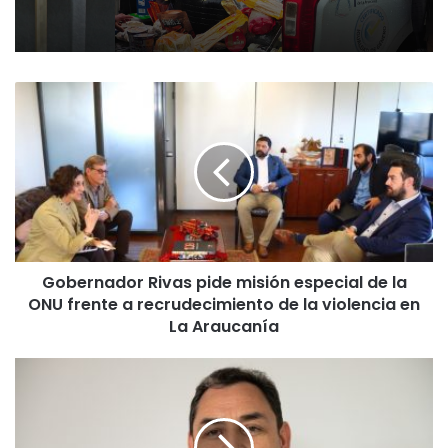
G
o
b
e
r
n
a
d
o
Gobernador Rivas pide misión especial de la
r
ONU frente a recrudecimiento de la violencia en
R
i
La Araucanía
v
a
D
s
í
p
a
i
M