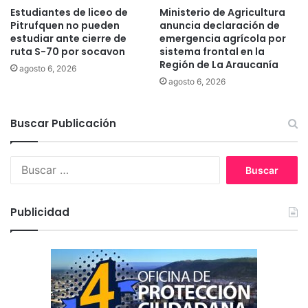
t
l
Estudiantes de liceo de
Ministerio de Agricultura
o
m
Pitrufquen no pueden
anuncia declaración de
d
u
estudiar ante cierre de
emergencia agrícola por
e
ruta S-70 por socavon
sistema frontal en la
n
l
Región de La Araucanía
d
agosto 6, 2026
a
o
agosto 6, 2026
v
”
i
.
o
Buscar Publicación
l
e
B
n
u
c
s
i
c
a
Publicidad
a
e
r
n
:
L
a
A
r