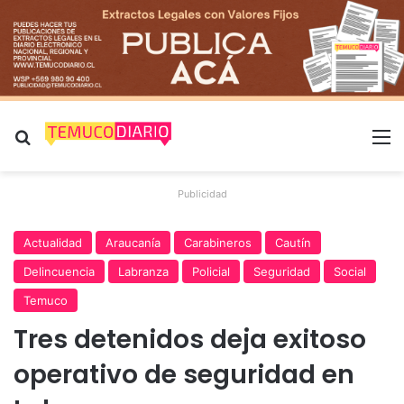
Buscar por
M
Publicidad
Actualidad
Araucanía
Carabineros
Cautín
Delincuencia
Labranza
Policial
Seguridad
Social
Temuco
Tres detenidos deja exitoso
operativo de seguridad en