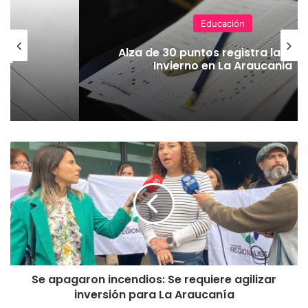
Educación
en
Alza de 30 puntos registra la PAE
 La
Invierno en La Araucania
S
e
a
p
a
g
a
r
o
Se apagaron incendios: Se requiere agilizar
n
inversión para La Araucanía
i
n