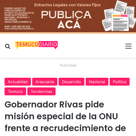
Buscar por
M
Publicidad
Actualidad
Araucanía
Desarrollo
Nacional
Política
Temuco
Tendencias
Gobernador Rivas pide
misión especial de la ONU
frente a recrudecimiento de