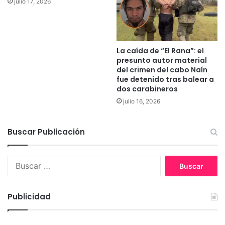
julio 17, 2026
r
a
a
d
u
e
c
n
a
L
La caída de “El Rana”: el
n
a
presunto autor material
í
b
del crimen del cabo Naín
a
r
fue detenido tras balear a
dos carabineros
a
n
julio 16, 2026
z
a
Buscar Publicación
B
u
s
c
Publicidad
a
r
: