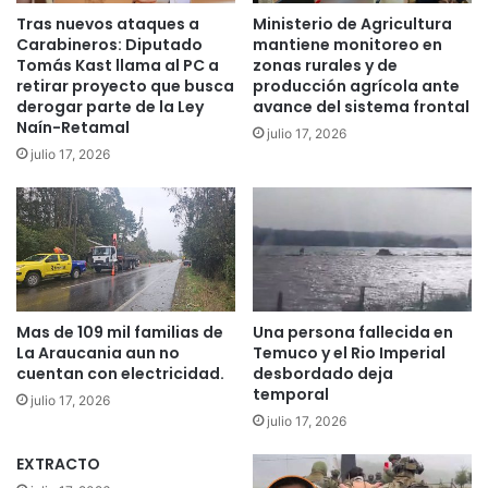
l
o
Tras nuevos ataques a
Ministerio de Agricultura
i
s
Carabineros: Diputado
mantiene monitoreo en
z
o
Tomás Kast llama al PC a
zonas rurales y de
a
retirar proyecto que busca
producción agrícola ante
o
derogar parte de la Ley
avance del sistema frontal
r
p
Naín-Retamal
i
e
julio 17, 2026
n
r
julio 17, 2026
v
a
e
t
r
i
s
v
i
o
ó
d
n
e
Mas de 109 mil familias de
Una persona fallecida en
p
s
La Araucania aun no
Temuco y el Rio Imperial
a
e
cuentan con electricidad.
desbordado deja
r
g
temporal
julio 17, 2026
a
u
julio 17, 2026
L
r
a
i
EXTRACTO
A
d