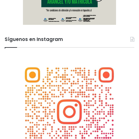
e
n
d
i
o
s
Síguenos en Instagram