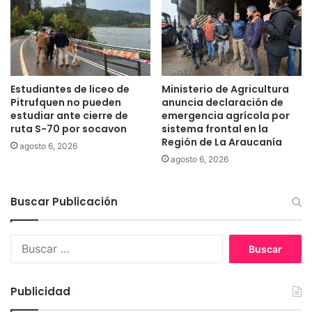
i
p
m
o
a
f
v
o
e
r
z
e
Estudiantes de liceo de
Ministerio de Agricultura
n
Pitrufquen no pueden
anuncia declaración de
s
estudiar ante cierre de
emergencia agrícola por
e
ruta S-70 por socavon
sistema frontal en la
Región de La Araucanía
f
agosto 6, 2026
o
agosto 6, 2026
r
e
s
Buscar Publicación
t
a
B
l
u
i
s
t
c
a
Publicidad
a
l