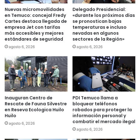
e
é
Nuevas micromovilidades
Delegado Presidencial:
p
M
en Temuco: concejal Fredy
«durante los próximos días
o
o
Cartes destaca llegada de
se pronostican bajas
r
n
empresa Jet con tarifas
temperaturas e incluso
t
más accesibles y mejores
nevadas en algunos
t
estándares de seguridad
sectores de la Región»
e
a
s
l
agosto 6, 2026
agosto 6, 2026
T
v
e
a
m
p
u
r
c
e
o
s
p
e
Inauguran Centro de
PDI Temuco llama a
o
n
Rescate de Fauna Silvestre
bloquear teléfonos
r
t
en Reseva Ecologica Huilo
robados para proteger la
u
ó
Huilo
información personal y
n
e
combatir el mercado ilegal
agosto 6, 2026
d
q
agosto 6, 2026
é
u
c
i