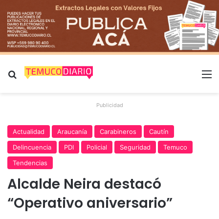
Buscar por
M
Publicidad
Actualidad
Araucanía
Carabineros
Cautín
Delincuencia
PDI
Policial
Seguridad
Temuco
Tendencias
Alcalde Neira destacó
“Operativo aniversario”