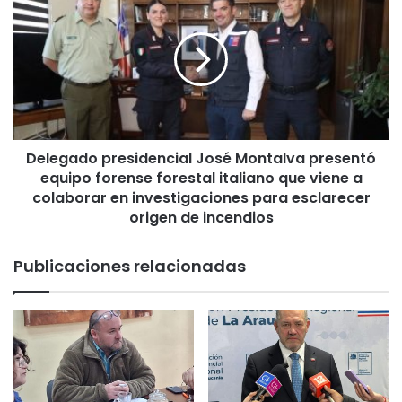
a
e
r
l
e
e
n
g
u
a
e
d
v
o
a
p
c
Delegado presidencial José Montalva presentó
r
o
equipo forense forestal italiano que viene a
e
m
s
colaborar en investigaciones para esclarecer
o
i
origen de incendios
s
d
p
e
Publicaciones relacionadas
o
n
n
c
s
i
o
a
r
l
d
J
e
o
D
s