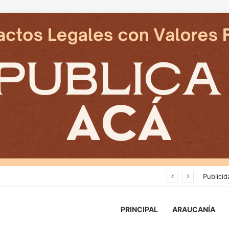
Deportes Temuco termina relación contractual con Arturo Sanhueza tras derrota ante Copiapó
Publicid
PRINCIPAL
ARAUCANÍA