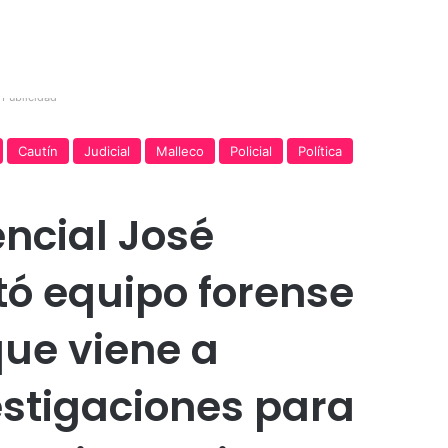
Publicidad
Cautín
Judicial
Malleco
Policial
Política
ncial José
ó equipo forense
que viene a
estigaciones para