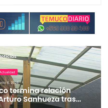
Noticias
Actualidad
osto 6, 2026
o termina relación
Arturo Sanhueza tras
ante Copiapó