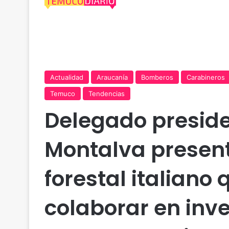
Actualidad
Araucanía
Bomberos
Carabineros
Temuco
Tendencias
Delegado preside
Montalva present
forestal italiano 
colaborar en inv