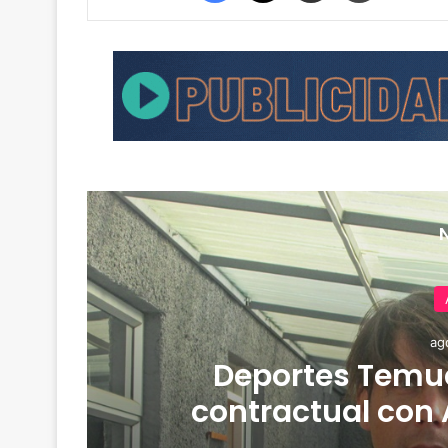
ag
de
Deportes Temuc
contractual con 
derrota 