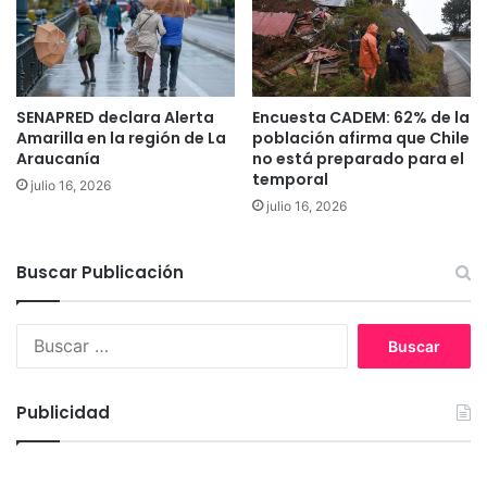
N
E
a
s
n
t
s
a
e
s
SENAPRED declara Alerta
Encuesta CADEM: 62% de la
n
s
Amarilla en la región de La
población afirma que Chile
e
o
Araucanía
no está preparado para el
n
n
temporal
julio 16, 2026
M
l
julio 16, 2026
a
a
p
s
u
g
Buscar Publicación
d
r
u
a
n
B
n
g
u
d
ü
s
e
n
c
s
Publicidad
a
o
r
f
:
e