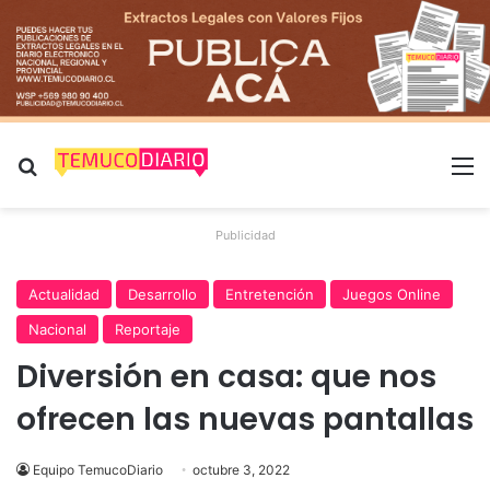
Buscar por
M
Publicidad
Actualidad
Desarrollo
Entretención
Juegos Online
Nacional
Reportaje
Diversión en casa: que nos
ofrecen las nuevas pantallas
Equipo TemucoDiario
octubre 3, 2022