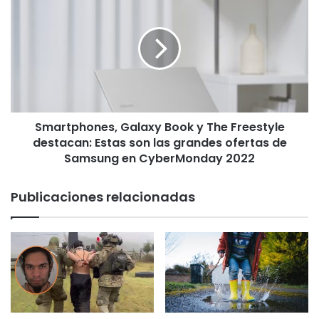
n
m
t
a
o
r
T
t
o
p
m
h
á
o
s
n
T
Smartphones, Galaxy Book y The Freestyle
e
e
destacan: Estas son las grandes ofertas de
s
m
,
Samsung en CyberMonday 2022
u
G
c
a
Publicaciones relacionadas
o
l
c
a
u
x
e
y
n
B
t
o
a
o
c
k
o