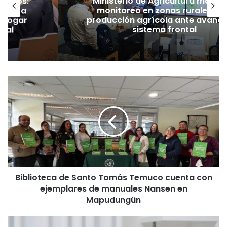
ineros:
Ministerio de Agricultura manti
l PC a
monitoreo en zonas rurales y 
derogar
producción agrícola ante avance
amal
sistema frontal
B
i
b
l
i
o
t
e
c
Biblioteca de Santo Tomás Temuco cuenta con
a
ejemplares de manuales Nansen en
d
e
Mapudungün
S
a
S