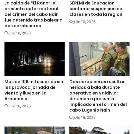
y
La caída de “El Rana”: el
SEREMI de Educacion
n
T
presunto autor material
confirma suspension de
e
h
del crimen del cabo Naín
clases en toda la region
j
e
fue detenido tras balear a
julio 16, 2026
e
dos carabineros
F
m
r
julio 16, 2026
p
e
l
e
a
s
r
t
e
y
s
l
d
e
Mas de 109 mil usuarios sin
Dos carabineros resultan
e
d
luz provoca jornada de
heridos a bala durante
m
e
viento y lluvia en La
operativo en Valdivia:
a
s
Araucania
detienen a presunto
n
t
implicado en el crimen del
julio 16, 2026
u
a
cabo Eugenio Naín
a
c
julio 16, 2026
l
a
e
n
s
: