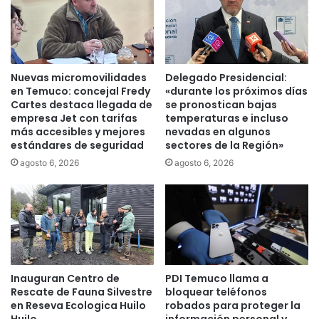
a
ó
s
n
n
N
u
a
e
c
Nuevas micromovilidades
Delegado Presidencial:
v
i
en Temuco: concejal Fredy
«durante los próximos días
a
o
Cartes destaca llegada de
se pronostican bajas
s
n
empresa Jet con tarifas
temperaturas e incluso
p
más accesibles y mejores
nevadas en algunos
a
estándares de seguridad
sectores de la Región»
a
l
n
S
agosto 6, 2026
agosto 6, 2026
t
u
a
r
l
d
l
e
a
C
s
O
N
Inauguran Centro de
PDI Temuco llama a
A
Rescate de Fauna Silvestre
bloquear teléfonos
D
en Reseva Ecologica Huilo
robados para proteger la
I