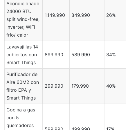
Acondicionado
24000 BTU
1.149.990
849.990
26%
split wind-free,
inverter, WIFI
frío/ calor
Lavavajillas 14
cubiertos con
899.990
589.990
34%
Smart Things
Purificador de
Aire 60M2 con
299.990
179.990
40%
filtro EPA y
Smart Things
Cocina a gas
con 5
quemadores
599.990
499.990
17%