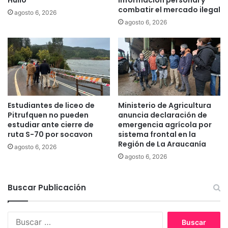
Huilo
información personal y
c
combatir el mercado ilegal
agosto 6, 2026
u
agosto 6, 2026
e
n
t
a
c
o
n
r
Estudiantes de liceo de
Ministerio de Agricultura
e
Pitrufquen no pueden
anuncia declaración de
n
estudiar ante cierre de
emergencia agrícola por
o
ruta S-70 por socavon
sistema frontal en la
Región de La Araucanía
v
agosto 6, 2026
a
agosto 6, 2026
d
o
Buscar Publicación
s
e
s
B
p
u