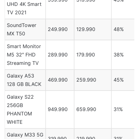
UHD 4K Smart
TV 2021
SoundTower
249.990
129.990
48%
MX T50
Smart Monitor
M5 32″ FHD
289.990
179.990
38%
Streaming TV
Galaxy A53
469.990
259.990
45%
128 GB BLACK
Galaxy S22
256GB
949.990
659.990
31%
PHANTOM
WHITE
Galaxy M33 5G
319.990
219.990
31%