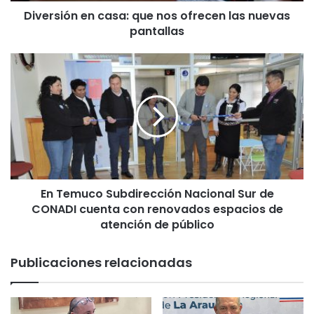
n
Diversión en casa: que nos ofrecen las nuevas
e
pantallas
n
c
a
E
s
n
a
T
:
e
q
m
u
u
e
c
n
o
o
S
s
En Temuco Subdirección Nacional Sur de
u
o
CONADI cuenta con renovados espacios de
b
f
d
atención de público
r
i
e
r
Publicaciones relacionadas
c
e
e
c
n
c
l
i