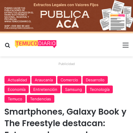
Buscar por
M
Publicidad
Actualidad
Araucanía
Comercio
Desarrollo
Economía
Entretención
Samsung
Tecnología
Temuco
Tendencias
Smartphones, Galaxy Book y
The Freestyle destacan: