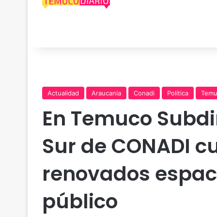
Actualidad
Araucanía
Conadi
Política
Temu
En Temuco Subdi
Sur de CONADI c
renovados espaci
público