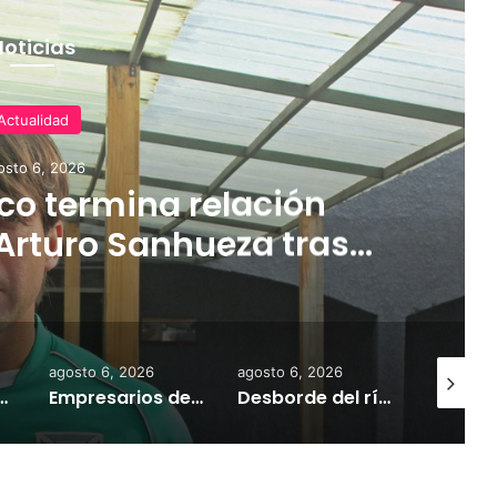
Noticias
Actualidad
osto 6, 2026
o termina relación
Arturo Sanhueza tras
ante Copiapó
agosto 6, 2026
agosto 6, 2026
agosto 7,
 la comercialización de tonelada y media de mercadería asiática ilegal
Empresarios de Angol donan cuatro hectáreas para apoyar reubicación de familias afectadas por inundaciones
Desborde del río Imperial mantiene aisladas a miles de personas y deja viviendas bajo el agua en La Araucanía