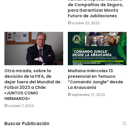
a
o
de Compañías de Seguro,
h
l
para Garantizar Monto
u
Futuro de Jubilaciones
u
e
c
octubre 22, 2023
e
i
s
ó
p
n
a
p
r
a
t
r
e
a
Otra mirada, sobre la
Mañana miércoles 13
d
e
decisión de la FIFA, de
presencial en Temuco:
e
m
dejar fuera del Mundial de
“Comando Jungle” desde
“
p
Fútbol 2023 a Chile:
La Araucanía
T
r
«JUNTOS COMO
septiembre 12, 2023
o
e
HERMANOS»
m
s
octubre 7, 2023
a
a
s
r
i
i
Buscar Publicación
n
o