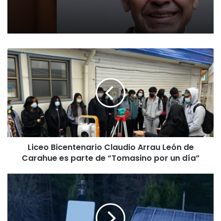
L
i
c
e
o
B
i
c
e
Liceo Bicentenario Claudio Arrau León de
n
Carahue es parte de “Tomasino por un día”
t
e
n
I
a
n
r
t
i
e
o
r