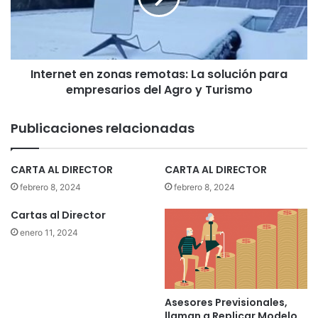
C
n
l
e
a
t
u
e
d
Internet en zonas remotas: La solución para
n
i
empresarios del Agro y Turismo
z
o
o
A
n
Publicaciones relacionadas
r
a
r
s
a
r
CARTA AL DIRECTOR
CARTA AL DIRECTOR
u
e
febrero 8, 2024
febrero 8, 2024
L
m
e
o
Cartas al Director
ó
t
enero 11, 2024
n
a
d
s
e
:
C
L
a
a
Asesores Previsionales,
r
s
llaman a Replicar Modelo