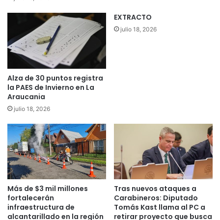
i
p
EXTRACTO
o
a
s
r
julio 18, 2026
d
a
e
a
l
p
C
o
Alza de 30 puntos registra
e
y
la PAES de Invierno en La
s
a
Araucania
f
r
julio 18, 2026
a
c
m
a
M
m
e
p
t
a
o
ñ
d
a
i
p
Más de $3 mil millones
Tras nuevos ataques a
s
r
fortalecerán
Carabineros: Diputado
t
e
infraestructura de
Tomás Kast llama al PC a
a
v
alcantarillado en la región
retirar proyecto que busca