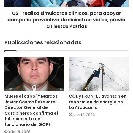
i
m
z
p
UST realiza simulacros clínicos, para apoyar
a
r
campaña preventiva de siniestros viales, previo
s
o
i
a Fiestas Patrias
m
m
e
u
Publicaciones relacionadas
t
l
e
a
n
c
a
r
p
o
o
s
y
c
a
l
r
í
Muere el cabo 1° Marcos
CGE y FRONTEL avanzan en
a
n
Javier Cosme Barquero:
reposicion de energia en
u
i
Director General de
La Araucania
s
c
Carabineros confirma el
julio 18, 2026
u
fallecimiento del
o
funcionario del GOPE
a
s
r
,
julio 18, 2026