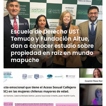
s
c
u
e
octubre 11, 2023
l
a
Escuela de Derecho UST
d
Temuco y Fundación Aitue,
e
dan a conocer estudio sobre
D
e
propiedad en raíz en mundo
r
mapuche
e
c
h
D
o
e
U
l
S
a
T
C
T
a
e
r
m
r