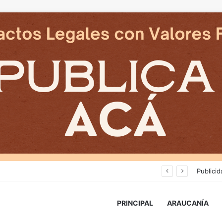
Cámaras municipales de Temuco detectaron la comercialización de tonelada y media de mercadería asiática ilegal
Publicid
PRINCIPAL
ARAUCANÍA