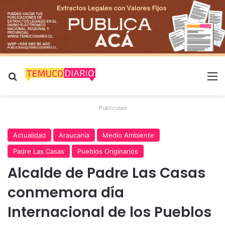
Buscar por
M
Publicidad
Actualidad
Araucanía
Medio Ambiente
Padre Las Casas
Pueblos Originarios
Alcalde de Padre Las Casas
conmemora día
Internacional de los Pueblos