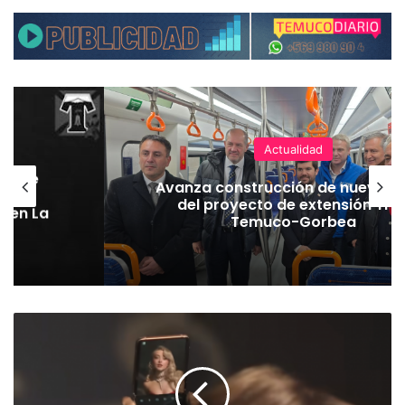
Actualidad
hoque
Avanza construcción de nuevas 
vaba
del proyecto de extensión Tre
o en La
Temuco-Gorbea
E
l
Z
F
l