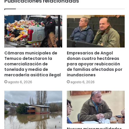
Publicaciones relacionadas
m
e
e
T
o
e
”
m
e
u
n
c
e
o
l
f
n
i
Cámaras municipales de
Empresarios de Angol
u
r
Temuco detectaron la
donan cuatro hectáreas
e
m
comercialización de
para apoyar reubicación
v
a
tonelada y media de
de familias afectadas por
o
mercadería asiática ilegal
inundaciones
c
v
o
agosto 6, 2026
agosto 6, 2026
i
n
d
v
e
e
o
n
c
i
l
o
i
c
Nuevas micromovilidades
p