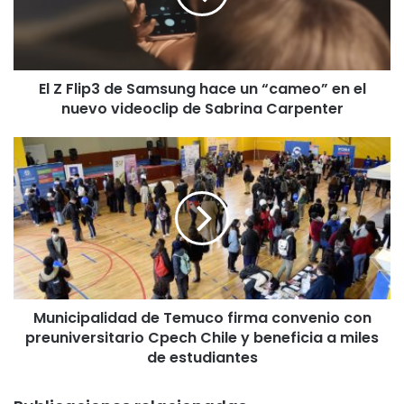
i
p
3
d
El Z Flip3 de Samsung hace un “cameo” en el
e
nuevo videoclip de Sabrina Carpenter
S
a
m
M
s
u
u
n
n
i
g
c
h
i
a
p
c
a
e
l
u
Municipalidad de Temuco firma convenio con
i
n
preuniversitario Cpech Chile y beneficia a miles
d
“
a
de estudiantes
c
d
a
d