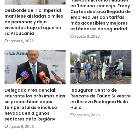
o
en Temuco: concejal Fredy
d
n
Desborde del río Imperial
Cartes destaca llegada de
e
p
mantiene aisladas a miles
empresa Jet con tarifas
S
r
de personas y deja
más accesibles y mejores
a
e
viviendas bajo el agua en
estándares de seguridad
b
u
La Araucanía
agosto 6, 2026
r
n
agosto 6, 2026
i
i
n
v
a
e
C
r
a
s
r
i
p
t
e
a
Delegado Presidencial:
Inauguran Centro de
n
«durante los próximos días
Rescate de Fauna Silvestre
r
se pronostican bajas
en Reseva Ecologica Huilo
t
i
temperaturas e incluso
Huilo
e
o
nevadas en algunos
r
C
agosto 6, 2026
sectores de la Región»
p
agosto 6, 2026
e
c