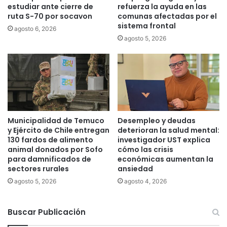
estudiar ante cierre de
refuerza la ayuda en las
r
e
ruta S-70 por socavon
comunas afectadas por el
i
s
sistema frontal
agosto 6, 2026
o
e
agosto 5, 2026
C
r
p
v
e
a
c
d
h
e
C
d
h
e
i
r
Municipalidad de Temuco
Desempleo y deudas
l
e
y Ejército de Chile entregan
deterioran la salud mental:
e
c
130 fardos de alimento
investigador UST explica
y
h
animal donados por Sofo
cómo las crisis
b
o
para damnificados de
económicas aumentan la
e
sectores rurales
ansiedad
s
n
e
agosto 5, 2026
agosto 4, 2026
e
n
f
f
i
Buscar Publicación
i
c
n