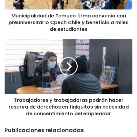
a
l
Municipalidad de Temuco firma convenio con
i
preuniversitario Cpech Chile y beneficia a miles
d
a
de estudiantes
d
d
T
e
r
T
a
e
b
m
a
u
j
c
a
o
d
f
o
i
Trabajadores y trabajadoras podrán hacer
r
r
reserva de derechos en finiquitos sin necesidad
e
m
s
de consentimiento del empleador
a
y
c
t
Publicaciones relacionadas
o
r