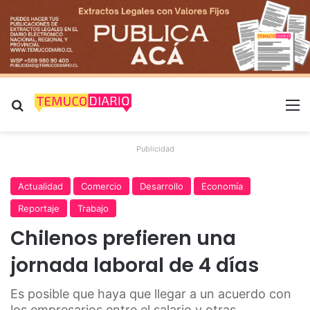
Buscar por
M
Publicidad
Actualidad
Comercio
Desarrollo
Economía
Reportaje
Trabajo
Chilenos prefieren una
jornada laboral de 4 días
Es posible que haya que llegar a un acuerdo con
los empresarios entre el salario y otras