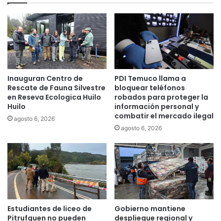
n
a
v
b
e
a
n
j
i
a
o
d
c
o
o
r
Inauguran Centro de
PDI Temuco llama a
n
a
Rescate de Fauna Silvestre
bloquear teléfonos
p
s
en Reseva Ecologica Huilo
robados para proteger la
r
p
Huilo
información personal y
e
combatir el mercado ilegal
o
agosto 6, 2026
u
d
agosto 6, 2026
n
r
i
á
v
n
e
h
r
a
s
c
i
e
Estudiantes de liceo de
Gobierno mantiene
t
r
Pitrufquen no pueden
despliegue regional y
a
r