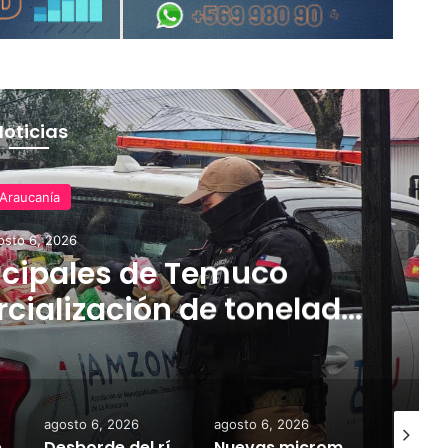
Noticias
Araucanía
osto 6, 2026
cipales de Temuco
cialización de tonelada
dería asiática ilegal
agosto 6, 2026
agosto 6, 2026
agosto 6,
Empresarios de Angol donan cuatro hectáreas para apoyar reubicación de familias afectadas por inundaciones
Desborde del río Imperial mantiene aisladas a miles de personas y deja viviendas bajo el agua en La Araucanía
Nuevas micromovilidades en Temuco: concejal Fredy Cartes destaca llegada de empresa Jet con tarifas más accesibles y mejores estándares de seguridad