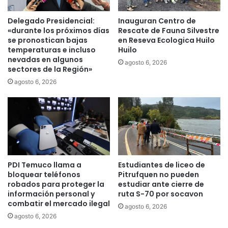
r
o
a
e
Delegado Presidencial:
Inauguran Centro de
f
n
«durante los próximos días
Rescate de Fauna Silvestre
i
e
se pronostican bajas
en Reseva Ecologica Huilo
n
v
temperaturas e incluso
Huilo
a
nevadas en algunos
o
agosto 6, 2026
sectores de la Región»
n
l
c
u
agosto 6, 2026
i
c
a
i
r
ó
o
n
b
d
r
e
a
s
PDI Temuco llama a
Estudiantes de liceo de
s
d
bloquear teléfonos
Pitrufquen no pueden
d
e
robados para proteger la
estudiar ante cierre de
e
c
información personal y
ruta S-70 por socavon
r
o
combatir el mercado ilegal
agosto 6, 2026
i
l
agosto 6, 2026
e
o