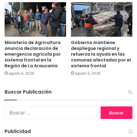
g
r
o
e
y
s
d
y
r
c
e
u
n
l
Ministerio de Agricultura
Gobierno mantiene
a
t
anuncia declaración de
despliegue regional y
j
u
emergencia agrícola por
refuerza la ayuda en las
e
r
sistema frontal en la
comunas afectadas por el
e
Región de La Araucanía
sistema frontal
a
n
h
agosto 6, 2026
agosto 5, 2026
c
a
o
s
m
Buscar Publicación
t
u
a
n
p
B
i
e
u
d
r
s
a
s
c
d
o
Publicidad
a
e
n