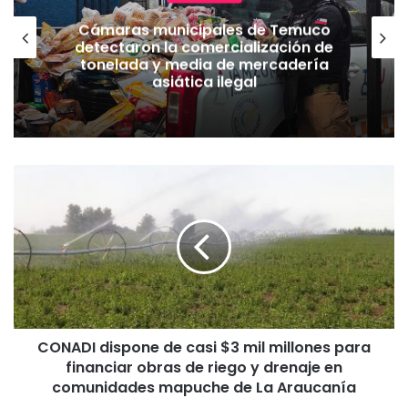
Cámaras municipales de Temuco
detectaron la comercialización de
tonelada y media de mercadería
asiática ilegal
C
O
N
A
D
I
d
i
s
CONADI dispone de casi $3 mil millones para
p
financiar obras de riego y drenaje en
o
n
comunidades mapuche de La Araucanía
e