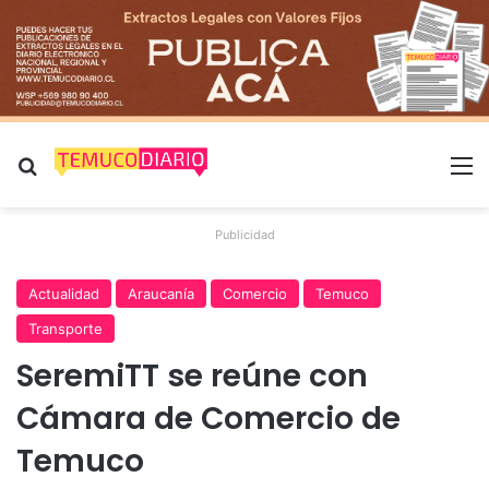
Buscar por
M
Publicidad
Actualidad
Araucanía
Comercio
Temuco
Transporte
SeremiTT se reúne con
Cámara de Comercio de
Temuco