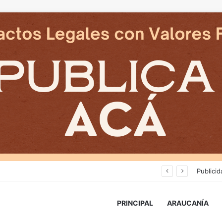
Cámaras municipales de Temuco detectaron la comercialización de tonelada y media de mercadería asiática ilegal
Publicid
PRINCIPAL
ARAUCANÍA