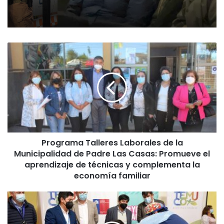
P
r
o
g
r
a
m
a
T
Programa Talleres Laborales de la
a
Municipalidad de Padre Las Casas: Promueve el
l
l
aprendizaje de técnicas y complementa la
e
economía familiar
r
e
M
s
u
L
n