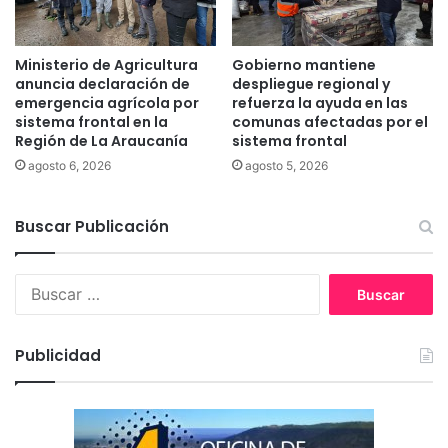
o
t
m
r
u
a
Ministerio de Agricultura
Gobierno mantiene
e
t
anuncia declaración de
despliegue regional y
v
e
emergencia agrícola por
refuerza la ayuda en las
e
g
sistema frontal en la
comunas afectadas por el
e
Región de La Araucanía
sistema frontal
i
l
a
agosto 6, 2026
agosto 5, 2026
a
c
p
i
r
Buscar Publicación
u
e
d
n
a
d
B
d
i
u
a
z
s
n
a
c
a
Publicidad
j
a
d
e
r
e
d
:
v
e
a