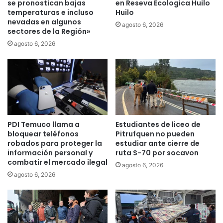
d
se pronostican bajas
en Reseva Ecologica Huilo
d
e
temperaturas e incluso
Huilo
a
nevadas en algunos
S
agosto 6, 2026
d
sectores de la Región»
a
d
l
agosto 6, 2026
e
u
P
d
a
p
d
o
r
n
e
e
L
n
PDI Temuco llama a
Estudiantes de liceo de
a
e
bloquear teléfonos
Pitrufquen no pueden
s
n
robados para proteger la
estudiar ante cierre de
C
m
información personal y
ruta S-70 por socavon
a
a
combatir el mercado ilegal
agosto 6, 2026
s
r
agosto 6, 2026
a
c
s
h
:
a
P
e
r
s