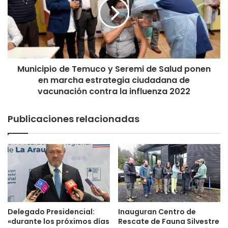
a
i
b
c
o
i
r
p
a
i
l
o
e
Municipio de Temuco y Seremi de Salud ponen
d
s
en marcha estrategia ciudadana de
e
d
T
vacunación contra la influenza 2022
e
e
l
m
Publicaciones relacionadas
a
u
M
c
u
o
n
y
i
S
c
e
i
r
p
e
a
m
Delegado Presidencial:
Inauguran Centro de
l
i
«durante los próximos días
Rescate de Fauna Silvestre
i