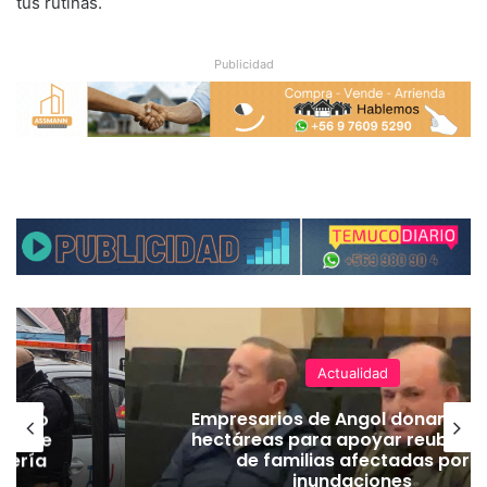
tus rutinas.
Publicidad
Actualidad
emuco
Empresarios de Angol donan cua
ión de
hectáreas para apoyar reubicac
dería
de familias afectadas por
inundaciones