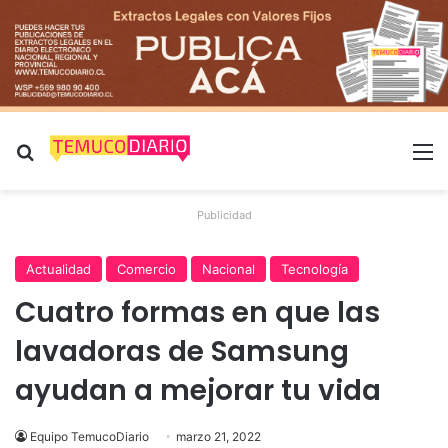
Buscar por
M
Publicidad
Actualidad
Comercio
Nacional
Tecnología
Cuatro formas en que las
lavadoras de Samsung
ayudan a mejorar tu vida
Equipo TemucoDiario
marzo 21, 2022