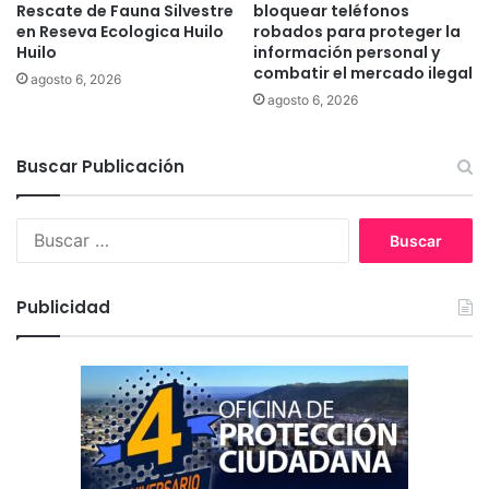
Rescate de Fauna Silvestre
bloquear teléfonos
e
r
en Reseva Ecologica Huilo
robados para proteger la
v
a
Huilo
información personal y
a
a
combatir el mercado ilegal
c
agosto 6, 2026
v
agosto 6, 2026
u
a
n
n
a
z
Buscar Publicación
c
a
i
r
ó
e
B
n
n
u
c
l
s
o
a
c
Publicidad
n
a
a
t
g
r
r
e
:
a
n
l
d
a
a
i
d
n
e