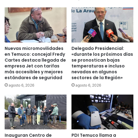
a
n
e
i
s
c
t
i
r
a
a
n
t
m
Nuevas micromovilidades
Delegado Presidencial:
e
e
en Temuco: concejal Fredy
«durante los próximos días
g
s
Cartes destaca llegada de
se pronostican bajas
i
a
empresa Jet con tarifas
temperaturas e incluso
a
d
más accesibles y mejores
nevadas en algunos
c
estándares de seguridad
sectores de la Región»
e
i
t
agosto 6, 2026
agosto 6, 2026
u
r
d
a
a
b
d
a
a
j
n
o
a
p
d
Inauguran Centro de
PDI Temuco llama a
a