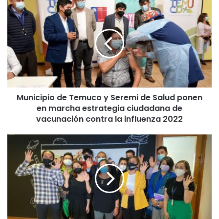
M
u
n
i
c
i
p
i
o
Municipio de Temuco y Seremi de Salud ponen
d
en marcha estrategia ciudadana de
e
T
vacunación contra la influenza 2022
e
m
M
u
i
c
n
o
i
y
s
S
t
e
e
r
r