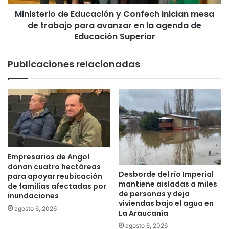
e
i
m
Ministerio de Educación y Confech inician mesa
o
i
de trabajo para avanzar en la agenda de
d
d
e
Educación Superior
e
E
S
d
Publicaciones relacionadas
a
u
l
c
u
a
d
c
p
i
o
ó
n
n
e
y
n
C
Empresarios de Angol
e
o
donan cuatro hectáreas
n
Desborde del río Imperial
n
para apoyar reubicación
mantiene aisladas a miles
m
f
de familias afectadas por
de personas y deja
a
inundaciones
e
viviendas bajo el agua en
r
c
agosto 6, 2026
La Araucanía
c
h
agosto 6, 2026
h
i