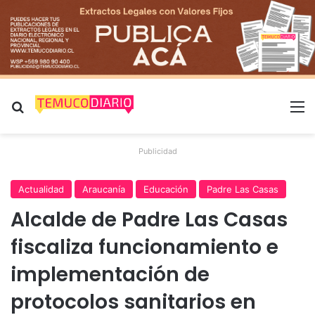
Buscar por
M
Publicidad
Actualidad
Araucanía
Educación
Padre Las Casas
Alcalde de Padre Las Casas
fiscaliza funcionamiento e
implementación de
protocolos sanitarios en