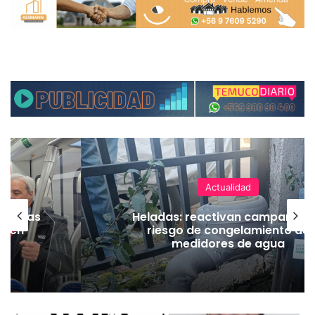
Actualidad
as: reactivan campaña por
Deportes T
sgo de congelamiento de
contractu
medidores de agua
tras d