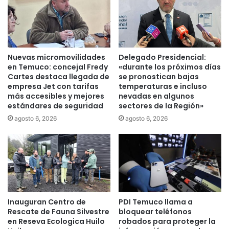
d
e
r
a
n
Nuevas micromovilidades
Delegado Presidencial:
k
en Temuco: concejal Fredy
«durante los próximos días
i
Cartes destaca llegada de
se pronostican bajas
n
empresa Jet con tarifas
temperaturas e incluso
g
más accesibles y mejores
nevadas en algunos
estándares de seguridad
sectores de la Región»
d
e
agosto 6, 2026
agosto 6, 2026
r
e
p
u
t
a
c
Inauguran Centro de
PDI Temuco llama a
i
Rescate de Fauna Silvestre
bloquear teléfonos
ó
en Reseva Ecologica Huilo
robados para proteger la
n