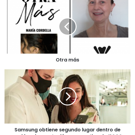
O
t
r
a
m
á
s
Otra más
S
a
m
s
u
n
g
o
b
Samsung obtiene segundo lugar dentro de
t