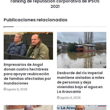
ranking de reputación corporativa de IPSOS
i
e
2021
n
e
Publicaciones relacionadas
s
e
g
u
n
d
o
l
u
Empresarios de Angol
g
donan cuatro hectáreas
Desborde del río Imperial
a
para apoyar reubicación
mantiene aisladas a miles
r
de familias afectadas por
de personas y deja
inundaciones
d
viviendas bajo el agua en
e
agosto 6, 2026
La Araucanía
n
agosto 6, 2026
t
r
o