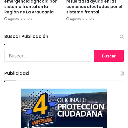
emergencia agrícola por
refuerza la ayuda en las
e
c
sistema frontal en la
comunas afectadas por el
g
Región de La Araucanía
sistema frontal
i
i
ó
agosto 6, 2026
agosto 5, 2026
ó
n
n
d
Buscar Publicación
e
l
o
B
s
u
n
s
i
c
ñ
Publicidad
a
o
r
s
:
/
a
s
y
a
d
o