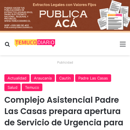
Buscar por
M
Publicidad
Actualidad
Araucanía
Cautín
Padre Las Casas
Salud
Temuco
Complejo Asistencial Padre
Las Casas prepara apertura
de Servicio de Urgencia para