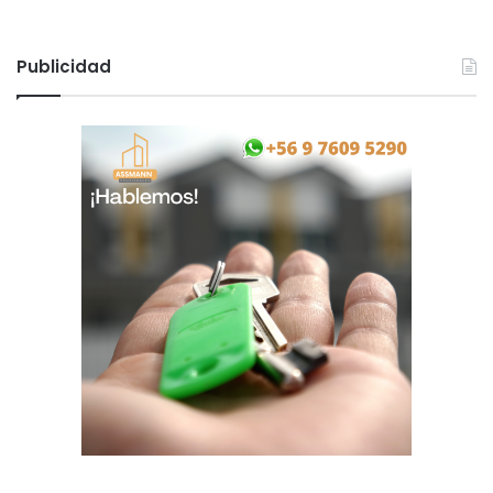
ó
n
Publicidad