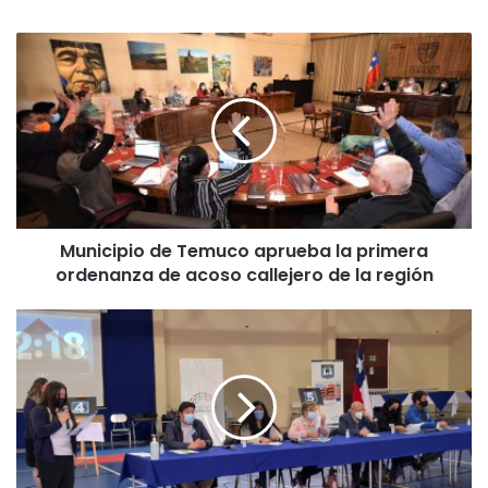
M
u
n
i
c
i
p
i
o
Municipio de Temuco aprueba la primera
d
ordenanza de acoso callejero de la región
e
T
e
E
m
n
u
c
c
u
o
e
a
n
p
t
r
r