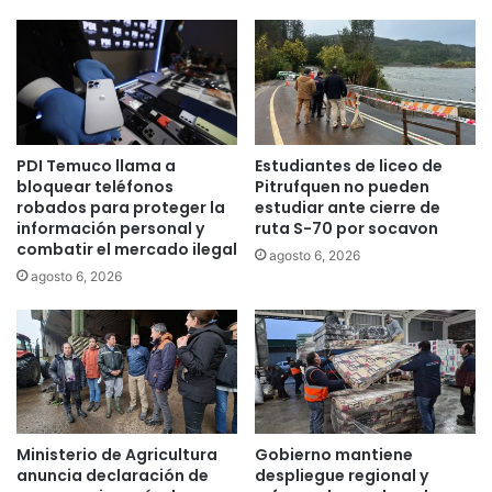
a
d
d
e
e
l
a
a
c
R
o
e
s
g
PDI Temuco llama a
Estudiantes de liceo de
o
i
bloquear teléfonos
Pitrufquen no pueden
c
ó
robados para proteger la
estudiar ante cierre de
a
n
información personal y
ruta S-70 por socavon
l
:
combatir el mercado ilegal
agosto 6, 2026
l
l
agosto 6, 2026
e
a
j
p
e
a
r
r
o
t
d
i
e
c
l
i
Ministerio de Agricultura
Gobierno mantiene
a
p
anuncia declaración de
despliegue regional y
r
a