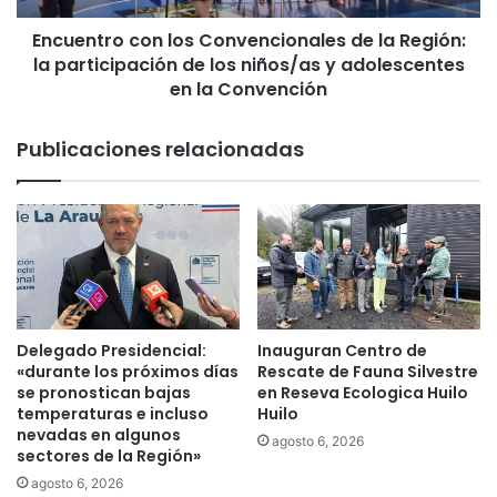
u
o
e
Encuentro con los Convencionales de la Región:
c
b
la participación de los niños/as y adolescentes
o
a
n
en la Convención
l
l
a
o
Publicaciones relacionadas
p
s
r
C
i
o
m
n
e
v
r
e
a
n
o
c
r
i
Delegado Presidencial:
Inauguran Centro de
d
o
«durante los próximos días
Rescate de Fauna Silvestre
e
n
se pronostican bajas
en Reseva Ecologica Huilo
n
a
temperaturas e incluso
Huilo
a
nevadas en algunos
l
agosto 6, 2026
sectores de la Región»
n
e
z
s
agosto 6, 2026