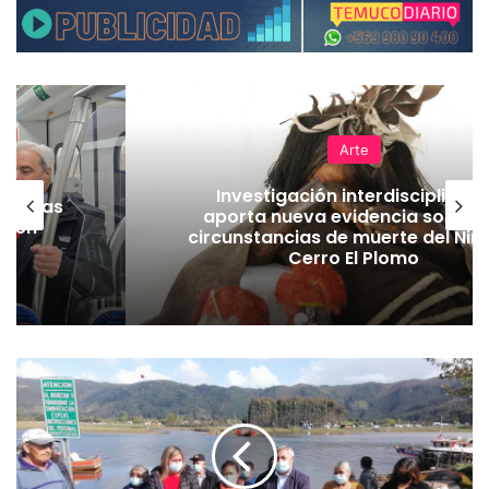
Arte
Investigación interdisciplinari
as vías
aporta nueva evidencia sobre l
Tren
circunstancias de muerte del Niñ
Cerro El Plomo
V
e
c
i
n
o