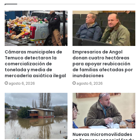
é
e
n
g
d
o
e
s
n
d
u
e
n
L
c
a
Cámaras municipales de
Empresarios de Angol
i
A
Temuco detectaron la
donan cuatro hectáreas
a
r
comercialización de
para apoyar reubicación
n
tonelada y media de
de familias afectadas por
a
q
mercadería asiática ilegal
inundaciones
u
u
c
agosto 6, 2026
agosto 6, 2026
e
a
s
n
e
í
m
a
a
C
n
h
t
i
Nuevas micromovilidades
i
l