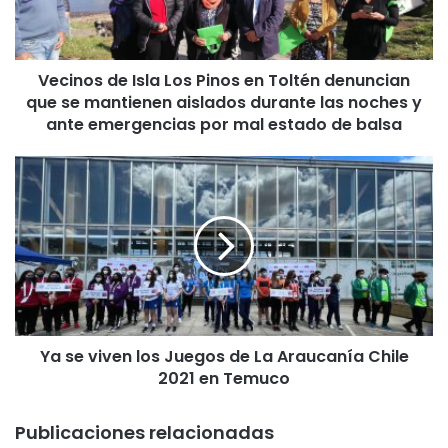
s
d
e
Vecinos de Isla Los Pinos en Toltén denuncian
I
que se mantienen aislados durante las noches y
s
l
ante emergencias por mal estado de balsa
a
L
Y
o
a
s
s
P
e
i
v
n
i
o
v
s
e
e
n
n
Ya se viven los Juegos de La Araucanía Chile
l
T
2021 en Temuco
o
o
s
l
J
Publicaciones relacionadas
t
u