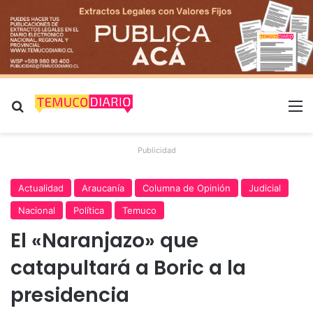
Buscar por
M
Publicidad
Actualidad
Araucanía
Columna de Opinión
Judicial
Nacional
Política
Temuco
El «Naranjazo» que
catapultará a Boric a la
presidencia