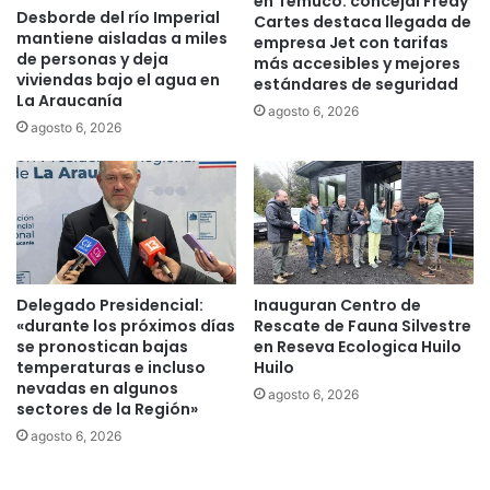
en Temuco: concejal Fredy
e
e
Desborde del río Imperial
Cartes destaca llegada de
n
2
mantiene aisladas a miles
empresa Jet con tarifas
e
0
de personas y deja
más accesibles y mejores
n
2
viviendas bajo el agua en
estándares de seguridad
a
1
La Araucanía
agosto 6, 2026
i
e
agosto 6, 2026
s
n
l
T
a
e
d
m
o
u
s
c
d
o
u
Delegado Presidencial:
Inauguran Centro de
r
«durante los próximos días
Rescate de Fauna Silvestre
se pronostican bajas
en Reseva Ecologica Huilo
a
temperaturas e incluso
Huilo
n
nevadas en algunos
t
agosto 6, 2026
sectores de la Región»
e
agosto 6, 2026
l
a
s