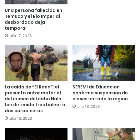
e
e
c
m
Una persona fallecida en
i
á
Temuco y el Rio Imperial
b
s
desbordado deja
i
d
temporal
d
e
julio 17, 2026
o
$
s
1
o
.
l
2
u
0
c
0
i
m
o
La caída de “El Rana”: el
SEREMI de Educacion
i
presunto autor material
confirma suspension de
n
l
del crimen del cabo Naín
clases en toda la region
a
l
fue detenido tras balear a
s
o
julio 16, 2026
dos carabineros
h
n
julio 16, 2026
a
e
b
s
i
p
t
a