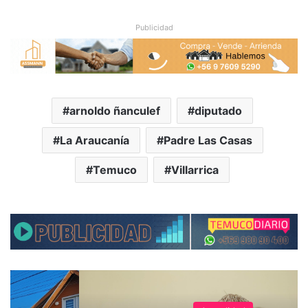
Publicidad
arnoldo ñanculef
diputado
La Araucanía
Padre Las Casas
Temuco
Villarrica