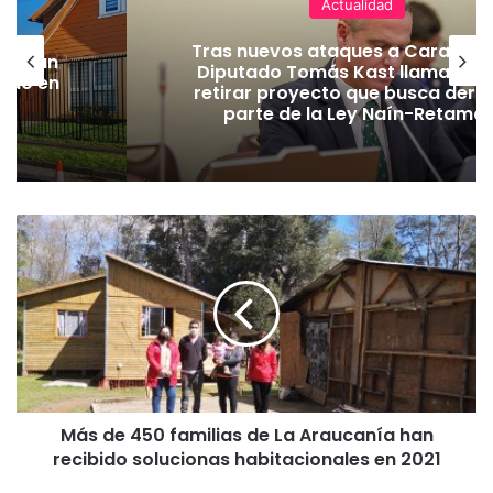
Actualidad
 nuevos ataques a Carabineros:
Ministe
tado Tomás Kast llama al PC a
monito
rar proyecto que busca derogar
producci
arte de la Ley Naín-Retamal
M
á
s
d
e
4
5
0
f
Más de 450 familias de La Araucanía han
a
recibido solucionas habitacionales en 2021
m
i