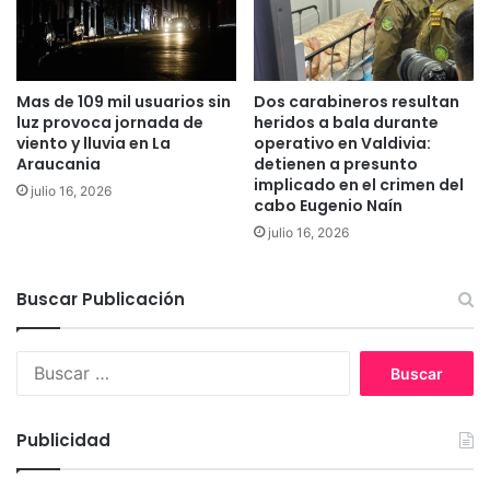
a
r
c
a
i
a
o
m
Mas de 109 mil usuarios sin
Dos carabineros resultan
n
p
luz provoca jornada de
heridos a bala durante
a
l
viento y lluvia en La
operativo en Valdivia:
l
i
Araucania
detienen a presunto
e
a
implicado en el crimen del
julio 16, 2026
s
r
cabo Eugenio Naín
e
p
julio 16, 2026
n
l
2
a
0
n
Buscar Publicación
2
t
1
a
B
d
u
e
s
a
c
g
Publicidad
a
u
r
a