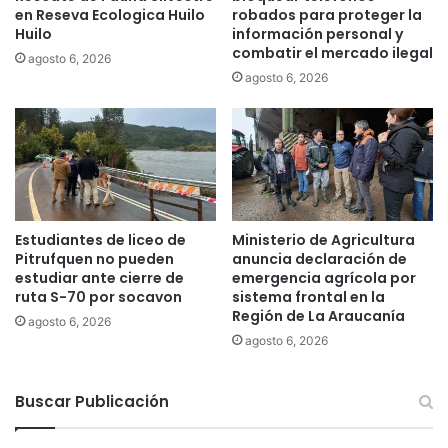
o
en Reseva Ecologica Huilo
robados para proteger la
p
l
Huilo
información personal y
o
i
combatir el mercado ilegal
agosto 6, 2026
l
c
agosto 6, 2026
í
l
t
í
i
n
c
i
a
c
p
o
a
d
r
e
Estudiantes de liceo de
Ministerio de Agricultura
a
O
Pitrufquen no pueden
anuncia declaración de
v
r
estudiar ante cierre de
emergencia agrícola por
i
t
ruta S-70 por socavon
sistema frontal en la
v
Región de La Araucanía
o
agosto 6, 2026
i
d
agosto 6, 2026
r
o
y
n
e
Buscar Publicación
c
s
i
o
a