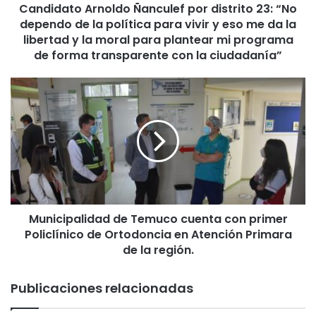
Candidato Arnoldo Ñanculef por distrito 23: “No
A
dependo de la política para vivir y eso me da la
r
n
libertad y la moral para plantear mi programa
o
de forma transparente con la ciudadanía”
l
d
M
o
u
Ñ
n
a
i
n
c
c
i
u
p
l
a
e
l
f
Municipalidad de Temuco cuenta con primer
i
p
Policlínico de Ortodoncia en Atención Primara
d
o
a
de la región.
r
d
d
d
Publicaciones relacionadas
i
e
s
T