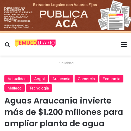
Buscar por
M
Publicidad
Actualidad
Angol
Araucanía
Comercio
Economía
Malleco
Tecnología
Aguas Araucanía invierte
más de $1.200 millones para
ampliar planta de agua