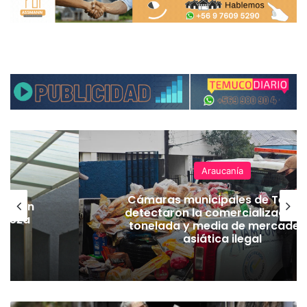
Araucanía
Cámaras municipales de Temu
lación
detectaron la comercialización
hueza
tonelada y media de mercader
pó
asiática ilegal