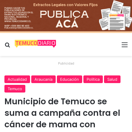
Buscar por
M
Publicidad
Actualidad
Araucanía
Educación
Política
Salud
Temuco
Municipio de Temuco se
suma a campaña contra el
cáncer de mama con