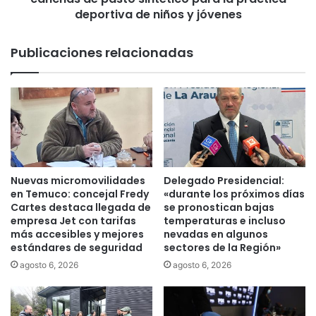
0
i
deportiva de niños y jóvenes
L
o
í
n
Publicaciones relacionadas
d
a
e
l
r
i
e
n
s
a
M
u
a
g
y
u
o
r
Nuevas micromovilidades
Delegado Presidencial:
r
ó
en Temuco: concejal Fredy
«durante los próximos días
e
e
Cartes destaca llegada de
se pronostican bajas
s
n
empresa Jet con tarifas
temperaturas e incluso
más accesibles y mejores
nevadas en algunos
G
estándares de seguridad
sectores de la Región»
a
l
agosto 6, 2026
agosto 6, 2026
v
a
r