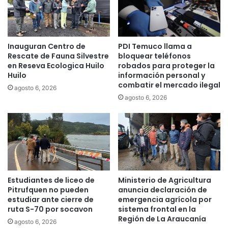
i
n
o
d
Inauguran Centro de
PDI Temuco llama a
o
Rescate de Fauna Silvestre
bloquear teléfonos
s
en Reseva Ecologica Huilo
robados para proteger la
c
Huilo
información personal y
a
combatir el mercado ilegal
agosto 6, 2026
n
agosto 6, 2026
c
h
a
s
d
e
p
a
Estudiantes de liceo de
Ministerio de Agricultura
s
Pitrufquen no pueden
anuncia declaración de
t
estudiar ante cierre de
emergencia agrícola por
o
ruta S-70 por socavon
sistema frontal en la
Región de La Araucanía
s
agosto 6, 2026