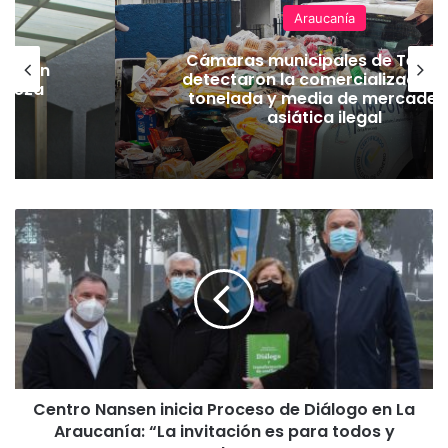
Araucanía
Cámaras municipales de Temu
lación
detectaron la comercialización
hueza
tonelada y media de mercader
pó
asiática ilegal
C
e
n
t
r
o
N
a
n
Centro Nansen inicia Proceso de Diálogo en La
s
Araucanía: “La invitación es para todos y
e