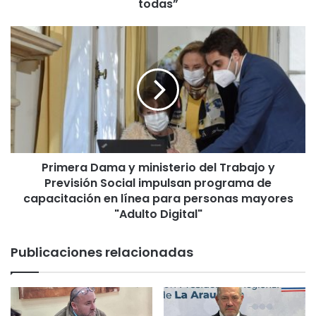
n
todas”
i
n
P
i
r
c
i
i
m
a
e
P
r
r
a
o
D
c
a
e
Primera Dama y ministerio del Trabajo y
m
s
Previsión Social impulsan programa de
a
o
y
capacitación en línea para personas mayores
d
m
"Adulto Digital"
e
i
D
n
Publicaciones relacionadas
i
i
á
s
l
t
o
e
g
r