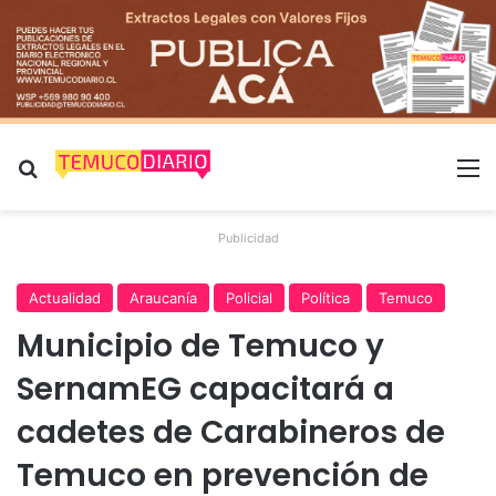
Buscar por
M
Publicidad
Actualidad
Araucanía
Policial
Política
Temuco
Municipio de Temuco y
SernamEG capacitará a
cadetes de Carabineros de
Temuco en prevención de