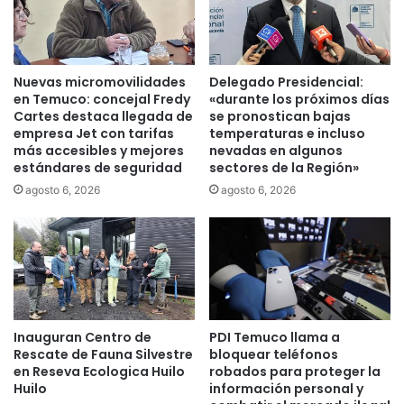
o
i
e
o
n
d
L
e
Nuevas micromovilidades
Delegado Presidencial:
a
l
en Temuco: concejal Fredy
«durante los próximos días
A
T
Cartes destaca llegada de
se pronostican bajas
r
r
empresa Jet con tarifas
temperaturas e incluso
a
más accesibles y mejores
nevadas en algunos
a
u
estándares de seguridad
sectores de la Región»
b
c
a
agosto 6, 2026
agosto 6, 2026
a
j
n
o
í
y
a
P
:
r
“
e
L
v
Inauguran Centro de
PDI Temuco llama a
a
i
Rescate de Fauna Silvestre
bloquear teléfonos
i
s
en Reseva Ecologica Huilo
robados para proteger la
n
i
Huilo
información personal y
v
ó