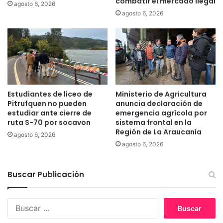
combatir el mercado ilegal
agosto 6, 2026
i
n
agosto 6, 2026
t
S
a
o
c
c
i
i
ó
a
n
l
e
i
s
m
Estudiantes de liceo de
Ministerio de Agricultura
p
p
Pitrufquen no pueden
anuncia declaración de
a
u
estudiar ante cierre de
emergencia agrícola por
r
l
ruta S-70 por socavon
sistema frontal en la
a
Región de La Araucanía
s
agosto 6, 2026
t
a
agosto 6, 2026
o
n
d
p
o
r
Buscar Publicación
s
o
y
g
t
B
r
o
u
a