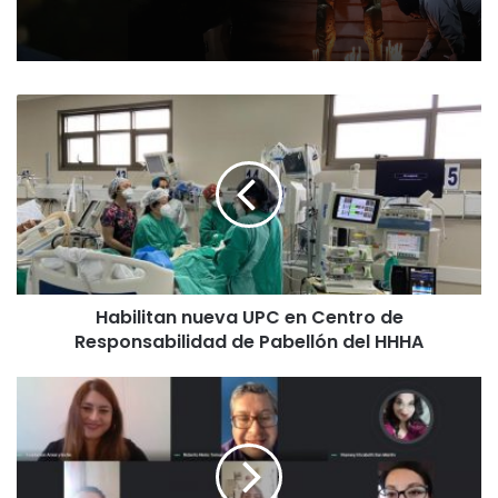
H
a
b
i
l
i
t
a
n
Habilitan nueva UPC en Centro de
n
Responsabilidad de Pabellón del HHHA
u
e
v
R
a
o
U
b
P
e
C
r