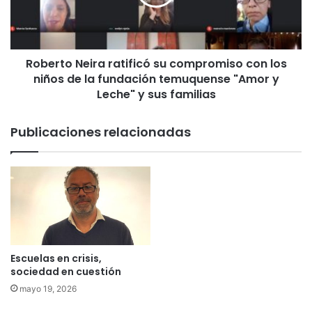
e
t
n
o
C
N
e
e
n
Roberto Neira ratificó su compromiso con los
i
t
niños de la fundación temuquense "Amor y
r
r
a
Leche" y sus familias
o
r
d
a
Publicaciones relacionadas
e
t
R
i
e
f
s
i
p
c
o
ó
n
s
s
u
a
c
Escuelas en crisis,
Aniversario N°99 de
b
o
sociedad en cuestión
Carabineros
i
m
mayo 19, 2026
abril 27, 2026
l
p
i
r