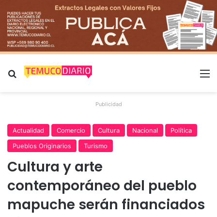
Buscar por
M
Publicidad
Actualidad
Comercio
Cultura
Nacional
Política
Pueblos Originarios
Turismo
Cultura y arte
contemporáneo del pueblo
mapuche serán financiados