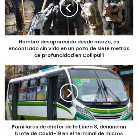
b
r
e
d
e
s
Hombre desaparecido desde marzo, es
a
encontrado sin vida en un pozo de siete metros
p
a
de profundidad en Collipulli
r
e
F
c
a
i
m
d
i
o
l
d
i
e
a
s
r
d
e
e
Familiares de chofer de la Línea 8, denuncian
s
m
brote de Covid-19 en el terminal de micros
d