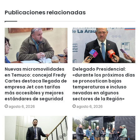
a
e
r
c
Publicaciones relacionadas
z
h
o
o
,
f
e
e
s
r
e
d
n
e
c
l
o
a
Nuevas micromovilidades
Delegado Presidencial:
n
L
en Temuco: concejal Fredy
«durante los próximos días
t
í
Cartes destaca llegada de
se pronostican bajas
r
empresa Jet con tarifas
temperaturas e incluso
n
a
más accesibles y mejores
nevadas en algunos
e
estándares de seguridad
sectores de la Región»
d
a
o
8
agosto 6, 2026
agosto 6, 2026
s
,
i
d
n
e
v
n
i
u