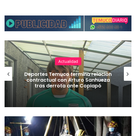
Actualidad
Deportes Temuco termina relación
contractual con Arturo Sanhueza
tras derrota ante Copiapó
H
o
m