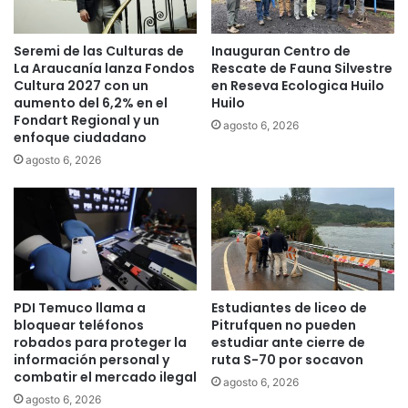
d
n
a
c
Seremi de las Culturas de
Inauguran Centro de
e
i
La Araucanía lanza Fondos
Rescate de Fauna Silvestre
n
a
Cultura 2027 con un
en Reseva Ecologica Huilo
u
n
aumento del 6,2% en el
Huilo
n
b
Fondart Regional y un
agosto 6, 2026
p
r
enfoque ciudadano
o
o
agosto 6, 2026
z
t
o
e
d
d
e
e
s
C
i
o
e
v
t
i
PDI Temuco llama a
Estudiantes de liceo de
e
d
bloquear teléfonos
Pitrufquen no pueden
m
robados para proteger la
estudiar ante cierre de
-
e
información personal y
ruta S-70 por socavon
1
combatir el mercado ilegal
t
9
agosto 6, 2026
r
e
agosto 6, 2026