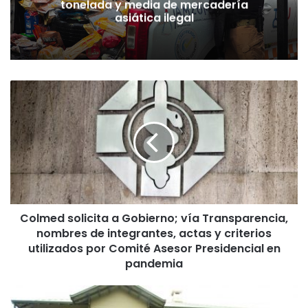
tonelada y media de mercadería
asiática ilegal
C
o
l
m
e
d
s
o
l
Colmed solicita a Gobierno; vía Transparencia,
i
nombres de integrantes, actas y criterios
c
i
utilizados por Comité Asesor Presidencial en
t
pandemia
a
a
C
G
o