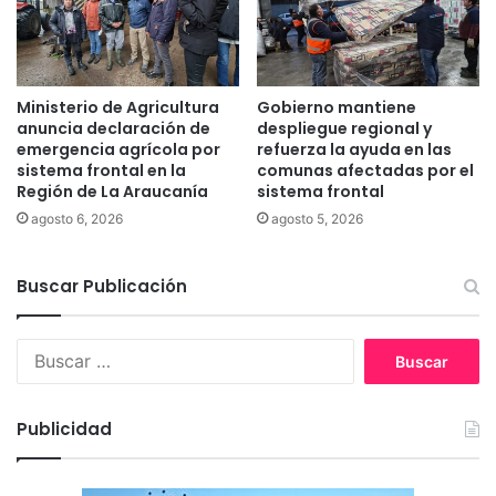
t
g
e
e
s
n
,
c
a
i
Ministerio de Agricultura
Gobierno mantiene
c
a
anuncia declaración de
despliegue regional y
t
a
emergencia agrícola por
refuerza la ayuda en las
a
P
sistema frontal en la
comunas afectadas por el
s
Región de La Araucanía
sistema frontal
r
y
o
agosto 6, 2026
agosto 5, 2026
c
y
r
e
i
Buscar Publicación
c
t
t
e
o
r
B
d
i
u
e
o
s
L
s
c
e
Publicidad
u
a
y
t
r
d
i
:
e