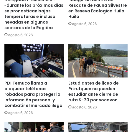
c
e
«durante los próximos días
Rescate de Fauna Silvestre
i
m
se pronostican bajas
en Reseva Ecologica Huilo
a
u
temperaturas e incluso
Huilo
,
nevadas en algunos
c
agosto 6, 2026
n
sectores de la Región»
o
o
”
agosto 6, 2026
m
l
b
l
r
a
e
m
s
a
d
a
e
r
PDI Temuco llama a
Estudiantes de liceo de
i
e
bloquear teléfonos
Pitrufquen no pueden
n
t
robados para proteger la
estudiar ante cierre de
t
i
información personal y
ruta S-70 por socavon
e
r
combatir el mercado ilegal
agosto 6, 2026
g
a
agosto 6, 2026
r
r
a
u
n
r