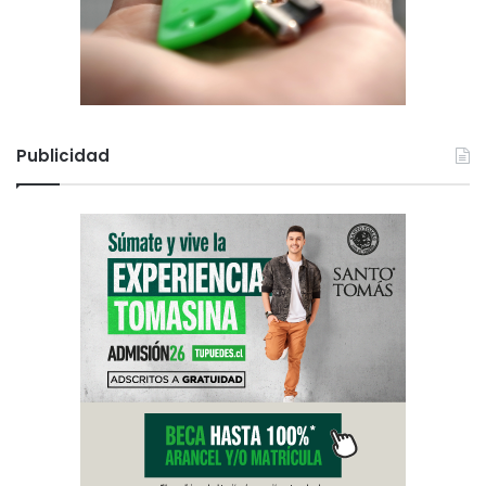
i
a
Publicidad