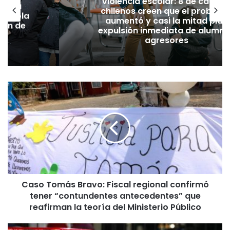
Violencia escolar: 8 de cada 1
nuncia
chilenos creen que el problem
grícola
aumentó y casi la mitad pide
gión de
expulsión inmediata de alumn
agresores
C
a
s
o
T
o
m
á
s
Caso Tomás Bravo: Fiscal regional confirmó
B
tener “contundentes antecedentes” que
r
a
reafirman la teoría del Ministerio Público
v
o
M