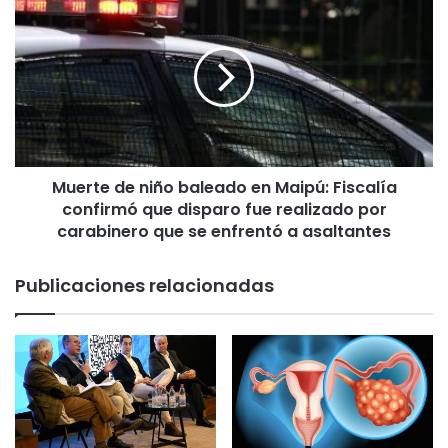
:
u
F
e
i
r
s
t
c
e
a
d
l
e
r
n
e
Muerte de niño baleado en Maipú: Fiscalía
i
g
confirmó que disparo fue realizado por
ñ
i
o
carabinero que se enfrentó a asaltantes
o
b
n
a
Publicaciones relacionadas
a
l
l
e
c
a
o
d
n
o
f
e
i
n
r
M