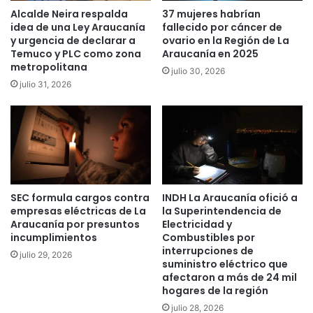
m
a
Alcalde Neira respalda
37 mujeres habrían
ó
i
idea de una Ley Araucanía
fallecido por cáncer de
t
p
y urgencia de declarar a
ovario en la Región de La
e
ú
Temuco y PLC como zona
Araucanía en 2025
n
metropolitana
:
julio 30, 2026
e
F
julio 31, 2026
r
i
“
s
c
c
o
a
n
l
t
í
u
a
SEC formula cargos contra
INDH La Araucanía ofició a
n
c
empresas eléctricas de La
la Superintendencia de
d
o
Araucanía por presuntos
Electricidad y
e
n
incumplimientos
Combustibles por
n
f
interrupciones de
julio 29, 2026
t
i
suministro eléctrico que
e
r
afectaron a más de 24 mil
s
m
hogares de la región
a
ó
julio 28, 2026