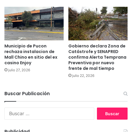
n
q
t
u
e
e
c
d
e
i
d
s
e
p
n
a
Municipio de Pucon
Gobierno declara Zona de
t
r
rechaza instalacion de
Catástrofe y SENAPRED
e
Mall Chino en sitio del ex
confirma Alerta Temprana
o
casino Enjoy
Preventiva por nuevo
s
f
frente de mal tiempo
”
u
julio 27, 2026
q
e
julio 22, 2026
u
r
e
e
Buscar Publicación
r
a
e
l
a
i
B
f
z
u
i
a
s
r
d
c
m
Publicidad
o