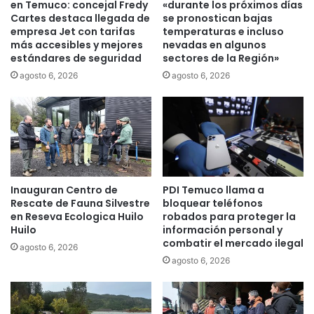
h
en Temuco: concejal Fredy
«durante los próximos días
a
o
Cartes destaca llegada de
se pronostican bajas
c
empresa Jet con tarifas
temperaturas e incluso
l
más accesibles y mejores
nevadas en algunos
i
c
estándares de seguridad
sectores de la Región»
ó
o
n
n
agosto 6, 2026
agosto 6, 2026
p
u
a
n
r
a
a
i
r
m
e
p
f
e
Inauguran Centro de
PDI Temuco llama a
o
r
Rescate de Fauna Silvestre
bloquear teléfonos
r
d
en Reseva Ecologica Huilo
robados para proteger la
e
i
Huilo
información personal y
s
b
combatir el mercado ilegal
agosto 6, 2026
t
l
agosto 6, 2026
a
e
r
n
e
o
l
c