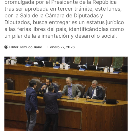
promulgada por el Presidente de la República
tras ser aprobada en tercer trámite, este lunes,
por la Sala de la Cámara de Diputadas y
Diputados, busca entregarles un estatus jurídico
a las ferias libres del país, identificándolas como
un pilar de la alimentación y desarrollo social.
Editor TemucoDiario
enero 27, 2026