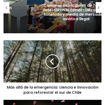
Cámaras municipales de Temu
lación
detectaron la comercialización
hueza
tonelada y media de mercader
pó
asiática ilegal
M
á
s
a
l
l
á
d
e
Más allá de la emergencia: ciencia e innovación
l
para reforestar el sur de Chile
a
e
m
B