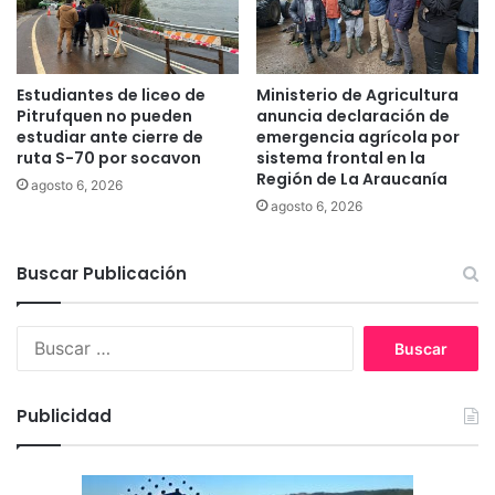
s
h
u
e
r
d
d
e
Estudiantes de liceo de
Ministerio de Agricultura
e
d
Pitrufquen no pueden
anuncia declaración de
C
a
estudiar ante cierre de
emergencia agrícola por
h
ruta S-70 por socavon
sistema frontal en la
n
Región de La Araucanía
i
z
agosto 6, 2026
l
a
agosto 6, 2026
e
y
c
Buscar Publicación
u
l
t
B
u
u
r
s
a
c
Publicidad
a
r
: