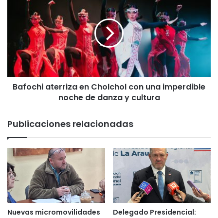
e
a
r
f
g
o
e
c
n
h
c
i
i
a
a
t
:
Bafochi aterriza en Cholchol con una imperdible
e
c
noche de danza y cultura
r
i
r
e
i
Publicaciones relacionadas
n
z
c
a
i
e
a
n
e
C
i
h
n
o
n
l
o
c
Nuevas micromovilidades
Delegado Presidencial:
v