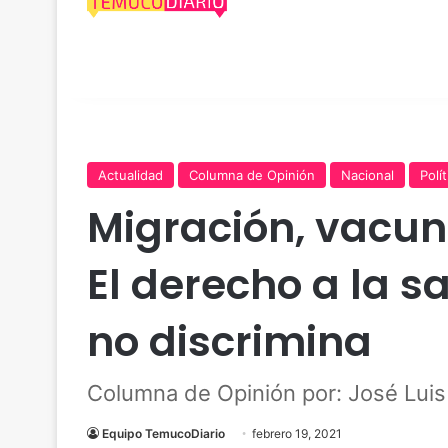
Actualidad
Columna de Opinión
Nacional
Polít
Migración, vacu
El derecho a la s
no discrimina
Columna de Opinión por: José Lui
Equipo TemucoDiario
febrero 19, 2021