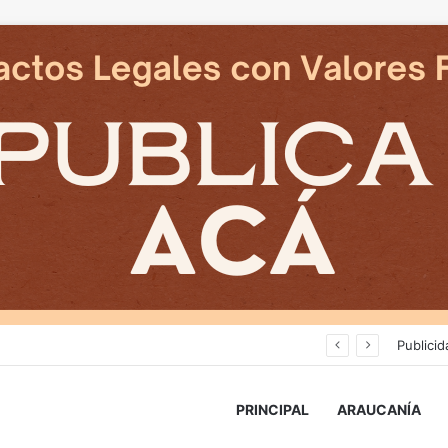
Cámaras municipales de Temuco detectaron la comercialización de tonelada y media de mercadería asiática ilegal
Publicid
PRINCIPAL
ARAUCANÍA