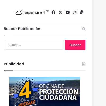
℃
4
Facebook
X
YouTube
Instagram
PayPal
Temuco, Chile
Buscar Publicación
B
u
s
c
a
Publicidad
r
: