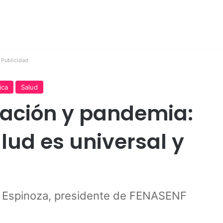
Publicidad
ica
Salud
nación y pandemia:
alud es universal y
s Espinoza, presidente de FENASENF