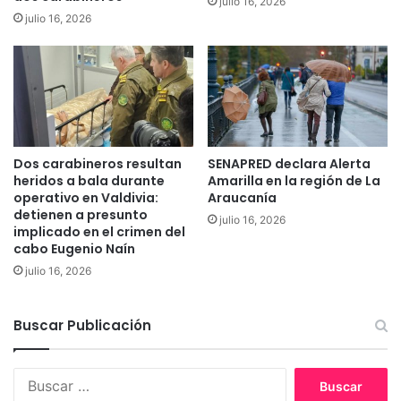
julio 16, 2026
m
julio 16, 2026
a
n
d
ó
a
l
G
o
Dos carabineros resultan
SENAPRED declara Alerta
b
heridos a bala durante
Amarilla en la región de La
i
operativo en Valdivia:
Araucanía
e
detienen a presunto
julio 16, 2026
r
implicado en el crimen del
cabo Eugenio Naín
n
o
julio 16, 2026
p
o
r
Buscar Publicación
f
a
B
l
u
t