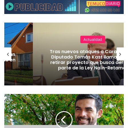
Actualidad
Tras nuevos ataques a Carabiner
lecerán
Diputado Tomás Kast llama al P
lado en
retirar proyecto que busca dero
parte de la Ley Naín-Retamal
“
E
l
d
e
p