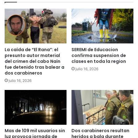
o
t
r
r
c
e
o
B
n
i
v
e
o
n
c
e
La caída de “El Rana”: el
SEREMI de Educacion
a
s
presunto autor material
confirma suspension de
t
N
del crimen del cabo Naín
clases en toda la region
o
a
fue detenido tras balear a
julio 16, 2026
r
dos carabineros
c
i
i
julio 16, 2026
a
o
a
n
T
a
e
l
m
e
u
s
c
y
u
Mas de 109 mil usuarios sin
Dos carabineros resultan
S
luz provoca jornada de
heridos a bala durante
i
e