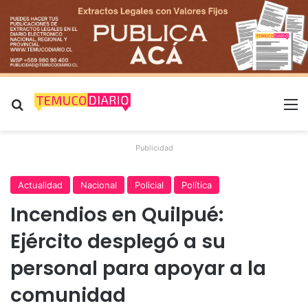
Buscar por
M
Publicidad
Actualidad
Nacional
Policial
Política
Incendios en Quilpué:
Ejército desplegó a su
personal para apoyar a la
comunidad