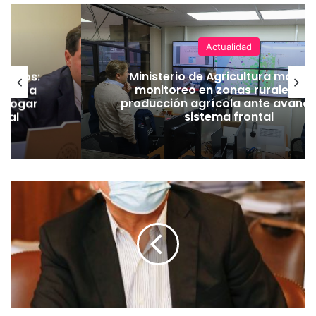
Actualidad
ineros:
Ministerio de Agricultura manti
l PC a
monitoreo en zonas rurales y 
derogar
producción agrícola ante avance
amal
sistema frontal
P
a
r
l
a
m
e
n
t