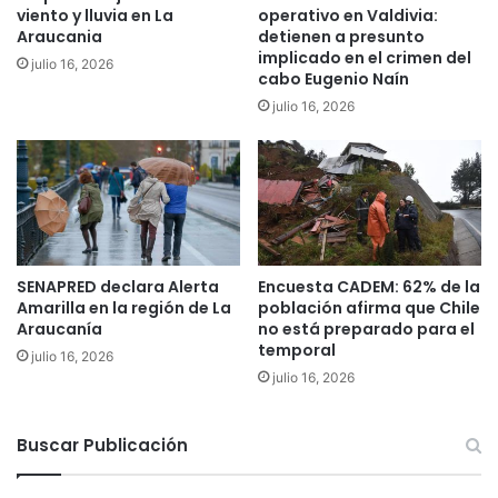
viento y lluvia en La
operativo en Valdivia:
c
n
Araucania
detienen a presunto
u
a
implicado en el crimen del
i
julio 16, 2026
m
cabo Eugenio Naín
:
a
julio 16, 2026
“
e
E
n
s
L
t
a
a
A
m
r
o
a
s
u
SENAPRED declara Alerta
Encuesta CADEM: 62% de la
s
c
Amarilla en la región de La
población afirma que Chile
i
a
Araucanía
no está preparado para el
e
n
temporal
julio 16, 2026
n
í
julio 16, 2026
d
a
o
p
t
e
Buscar Publicación
e
r
s
m