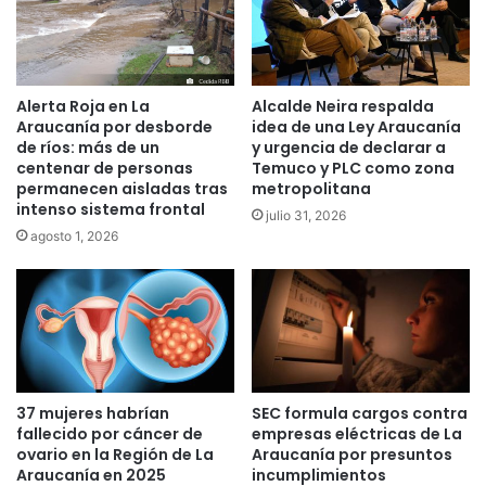
n
d
a
i
z
c
a
ó
s
a
Alerta Roja en La
Alcalde Neira respalda
y
t
Araucanía por desborde
idea de una Ley Araucanía
d
e
de ríos: más de un
y urgencia de declarar a
i
n
centenar de personas
Temuco y PLC como zona
s
permanecen aisladas tras
metropolitana
t
intenso sistema frontal
p
a
julio 31, 2026
a
d
agosto 1, 2026
r
o
o
i
s
n
d
c
e
e
g
n
u
d
37 mujeres habrían
SEC formula cargos contra
a
i
fallecido por cáncer de
empresas eléctricas de La
r
a
ovario en la Región de La
Araucanía por presuntos
d
r
Araucanía en 2025
incumplimientos
i
i