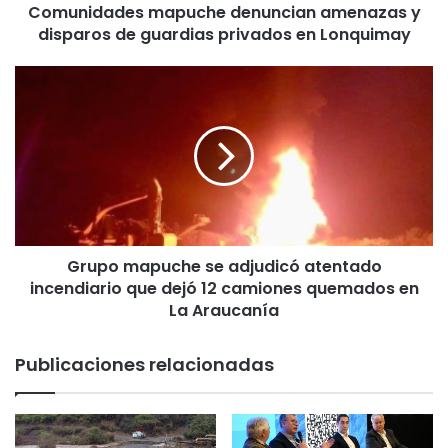
Comunidades mapuche denuncian amenazas y
e
disparos de guardias privados en Lonquimay
s
m
a
G
p
r
u
u
c
p
h
o
e
m
d
a
e
p
n
u
u
Grupo mapuche se adjudicó atentado
c
n
incendiario que dejó 12 camiones quemados en
h
c
e
La Araucanía
i
s
a
e
Publicaciones relacionadas
n
a
a
d
m
j
e
u