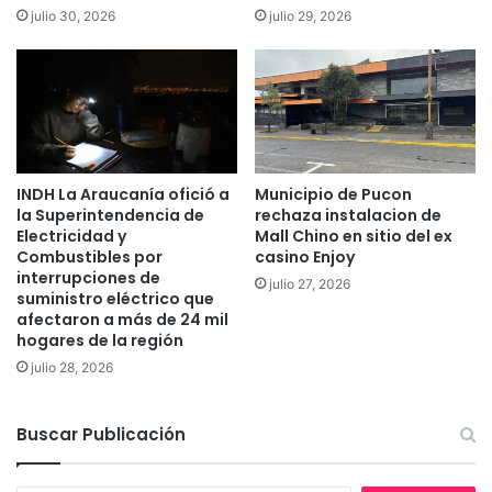
julio 30, 2026
julio 29, 2026
a
o
s
q
p
u
r
e
i
d
v
e
a
j
d
ó
INDH La Araucanía ofició a
Municipio de Pucon
o
1
la Superintendencia de
rechaza instalacion de
s
2
Electricidad y
Mall Chino en sitio del ex
e
c
Combustibles por
casino Enjoy
n
a
interrupciones de
julio 27, 2026
L
suministro eléctrico que
m
afectaron a más de 24 mil
o
i
hogares de la región
n
o
q
n
julio 28, 2026
u
e
i
s
Buscar Publicación
m
q
a
u
y
e