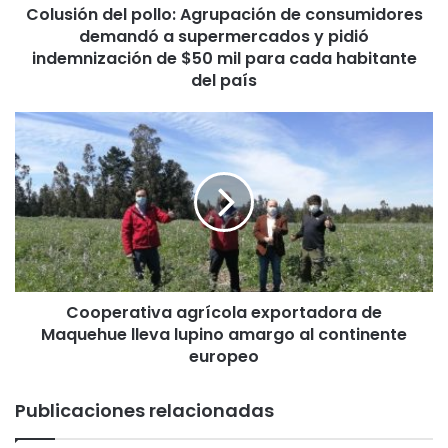
Colusión del pollo: Agrupación de consumidores
e
demandó a supermercados y pidió
l
p
indemnización de $50 mil para cada habitante
o
del país
l
l
C
o
o
:
o
A
p
g
e
r
r
u
a
p
t
a
i
c
Cooperativa agrícola exportadora de
v
i
Maquehue lleva lupino amargo al continente
a
ó
a
europeo
n
g
d
r
Publicaciones relacionadas
e
í
c
c