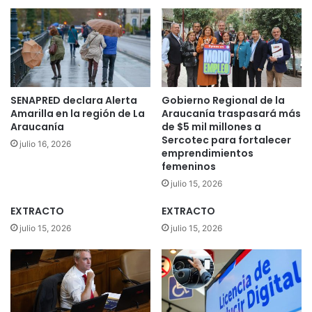
o
o
n
l
s
a
u
e
m
x
i
p
d
o
SENAPRED declara Alerta
Gobierno Regional de la
o
r
Amarilla en la región de La
Araucanía traspasará más
r
t
Araucanía
de $5 mil millones a
e
a
Sercotec para fortalecer
julio 16, 2026
s
emprendimientos
d
d
femeninos
o
e
r
julio 15, 2026
m
a
a
EXTRACTO
EXTRACTO
d
n
e
julio 15, 2026
julio 15, 2026
d
M
ó
a
a
q
s
u
u
e
p