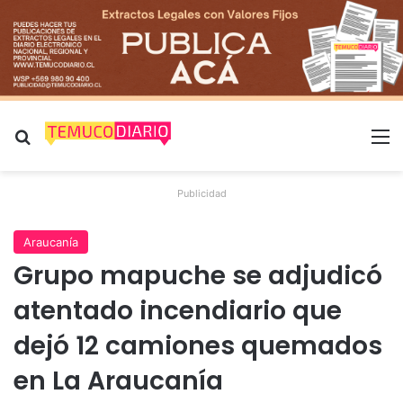
Buscar por
M
Publicidad
Araucanía
Grupo mapuche se adjudicó
atentado incendiario que
dejó 12 camiones quemados
en La Araucanía