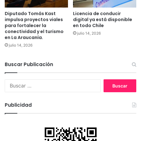
h
e
u
Diputado Tomás Kast
Licencia de conducir
r
e
impulsa proyectos viales
digital ya está disponible
m
l
para fortalecer la
en todo Chile
e
l
conectividad y el turismo
r
julio 14, 2026
e
en La Araucanía.
c
v
julio 14, 2026
a
a
d
l
o
u
Buscar Publicación
s
p
y
i
p
n
B
i
o
u
d
a
s
i
m
c
Publicidad
ó
a
a
i
r
r
n
g
:
d
o
e
a
m
l