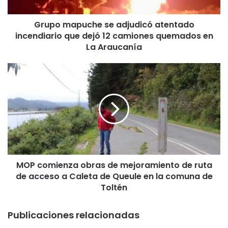
p
u
Grupo mapuche se adjudicó atentado
c
incendiario que dejó 12 camiones quemados en
h
e
La Araucanía
s
e
M
a
O
d
P
j
c
u
o
d
m
i
i
c
e
ó
n
a
MOP comienza obras de mejoramiento de ruta
z
t
de acceso a Caleta de Queule en la comuna de
a
e
o
Toltén
n
b
t
r
Publicaciones relacionadas
a
a
d