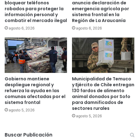
bloquear teléfonos
anuncia declaración de
c
e
robados para proteger la
emergencia agrícola por
a
a
información personal y
sistema frontal en la
m
c
combatir el mercado ilegal
Región de La Araucanía
i
c
agosto 6, 2026
agosto 6, 2026
o
e
n
s
e
o
s
a
q
C
u
a
e
l
m
e
Gobierno mantiene
Municipalidad de Temuco
a
t
despliegue regional y
y Ejército de Chile entregan
d
a
refuerza la ayuda en las
130 fardos de alimento
o
d
comunas afectadas por el
animal donados por Sofo
s
sistema frontal
para damnificados de
e
sectores rurales
e
Q
agosto 5, 2026
n
u
agosto 5, 2026
L
e
a
u
A
Buscar Publicación
l