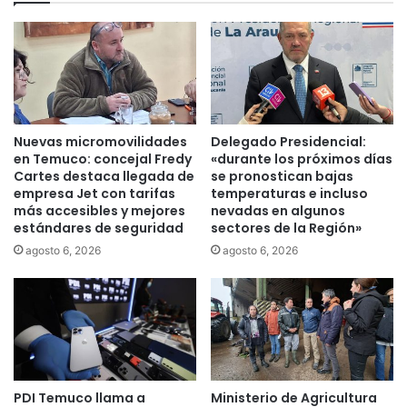
s
o
d
i
e
n
m
c
e
e
j
n
o
d
r
Nuevas micromovilidades
Delegado Presidencial:
i
a
en Temuco: concejal Fredy
«durante los próximos días
a
m
Cartes destaca llegada de
se pronostican bajas
r
i
empresa Jet con tarifas
temperaturas e incluso
i
más accesibles y mejores
nevadas en algunos
e
estándares de seguridad
sectores de la Región»
o
n
q
t
agosto 6, 2026
agosto 6, 2026
u
o
e
d
d
e
e
r
j
u
ó
t
1
a
PDI Temuco llama a
Ministerio de Agricultura
2
d