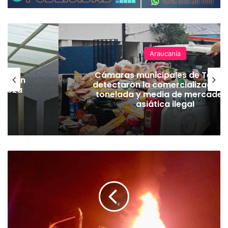
Araucanía
Cámaras municipales de Temu
lación
detectaron la comercialización
hueza
tonelada y media de mercader
pó
asiática ilegal
G
r
u
p
o
m
a