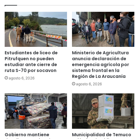
o
g
n
o
c
l
o
e
v
n
i
c
d
o
-
n
Estudiantes de liceo de
Ministerio de Agricultura
1
t
Pitrufquen no pueden
anuncia declaración de
9
r
estudiar ante cierre de
emergencia agrícola por
y
o
ruta S-70 por socavon
sistema frontal en la
n
Región de La Araucanía
l
agosto 6, 2026
o
s
agosto 6, 2026
a
a
p
n
a
i
r
t
e
a
c
r
e
i
Gobierno mantiene
Municipalidad de Temuco
e
o