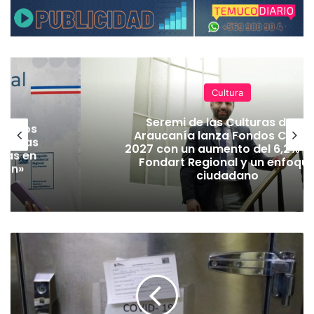
Cultura
Seremi de las Culturas de La
nte los
Araucanía lanza Fondos Cultu
n bajas
2027 con un aumento del 6,2% en
das en
Fondart Regional y un enfoqu
ión»
ciudadano
D
e
n
u
n
c