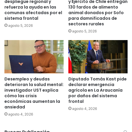
despliegue regional y
y Ejército de Chile entregan
n
d
refuerza la ayuda en las
130 fardos de alimento
s
e
comunas afectadas por el
animal donados por Sofo
u
t
sistema frontal
para damnificados de
s
i
sectores rurales
agosto 5, 2026
c
e
agosto 5, 2026
e
n
r
e
t
n
i
a
f
c
i
o
c
n
a
d
Desempleo y deudas
Diputado Tomás Kast pide
d
e
deterioran la salud mental:
declarar emergencia
o
n
investigador UST explica
agrícola en La Araucanía
s
a
cómo las crisis
por daños del sistema
d
económicas aumentan la
frontal
d
ansiedad
e
o
agosto 4, 2026
d
q
agosto 4, 2026
e
u
f
e
u