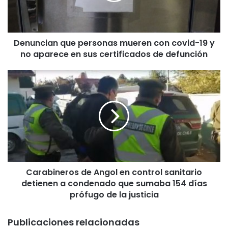
i
a
n
Denuncian que personas mueren con covid-19 y
q
no aparece en sus certificados de defunción
u
e
p
C
e
a
r
r
s
a
o
b
n
i
a
n
s
e
m
r
u
Carabineros de Angol en control sanitario
o
e
detienen a condenado que sumaba 154 días
s
r
d
prófugo de la justicia
e
e
n
A
Publicaciones relacionadas
c
n