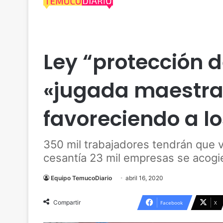
Actualidad
Coronavirus
Nacional
Policial
Ley “protección d
«jugada maestra
favoreciendo a l
350 mil trabajadores tendrán que 
cesantía 23 mil empresas se acogie
Equipo TemucoDiario
abril 16, 2020
Compartir
Facebook
X