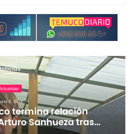
Noticias
Actualidad
osto 6, 2026
o termina relación
Arturo Sanhueza tras
ante Copiapó