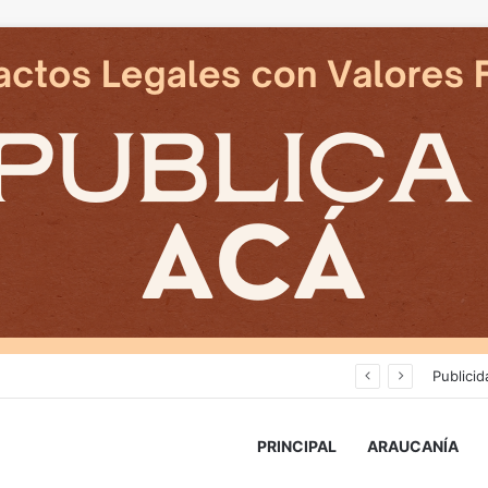
Deportes Temuco termina relación contractual con Arturo Sanhueza tras derrota ante Copiapó
Publicid
PRINCIPAL
ARAUCANÍA