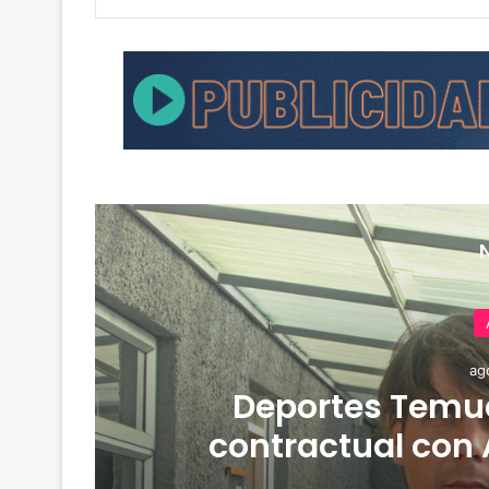
ag
de
Deportes Temuc
contractual con 
derrota 