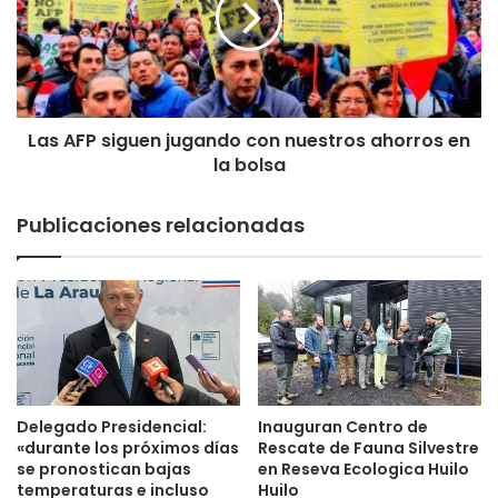
ó
F
n
P
p
s
o
i
r
g
f
Las AFP siguen jugando con nuestros ahorros en
u
a
la bolsa
e
l
n
t
j
Publicaciones relacionadas
a
u
d
g
e
a
c
n
a
d
m
o
a
c
s
o
h
n
Delegado Presidencial:
Inauguran Centro de
o
n
«durante los próximos días
Rescate de Fauna Silvestre
s
u
se pronostican bajas
en Reseva Ecologica Huilo
p
temperaturas e incluso
Huilo
e