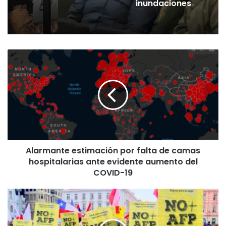
inundaciones
A
l
a
r
m
a
n
t
e
Alarmante estimación por falta de camas
e
hospitalarias ante evidente aumento del
s
t
COVID-19
i
m
L
a
a
c
s
i
A