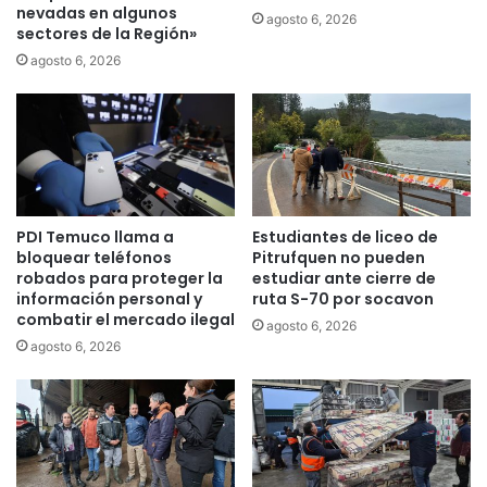
i
nevadas en algunos
s
agosto 6, 2026
sectores de la Región»
t
t
a
r
agosto 6, 2026
l
o
a
s
r
a
i
h
a
o
s
r
a
r
PDI Temuco llama a
Estudiantes de liceo de
n
o
bloquear teléfonos
Pitrufquen no pueden
t
s
robados para proteger la
estudiar ante cierre de
e
e
información personal y
ruta S-70 por socavon
e
n
combatir el mercado ilegal
agosto 6, 2026
v
l
agosto 6, 2026
i
a
d
b
e
o
n
l
t
s
e
a