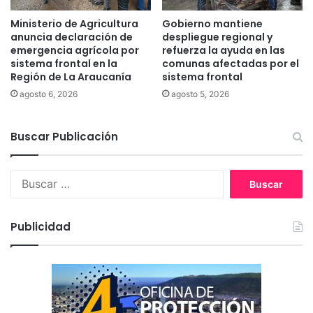
a
u
Ministerio de Agricultura
Gobierno mantiene
m
anuncia declaración de
despliegue regional y
e
emergencia agrícola por
refuerza la ayuda en las
n
sistema frontal en la
comunas afectadas por el
t
Región de La Araucanía
sistema frontal
o
agosto 6, 2026
agosto 5, 2026
d
e
l
Buscar Publicación
C
O
B
V
u
I
s
D
c
-
Publicidad
a
1
r
9
: