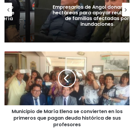
emuco
Empresarios de Angol donan cua
ión de
hectáreas para apoyar reubicac
dería
de familias afectadas por
inundaciones
M
u
n
i
c
i
p
i
o
Municipio de María Elena se convierten en los
d
primeros que pagan deuda histórica de sus
e
M
profesores
a