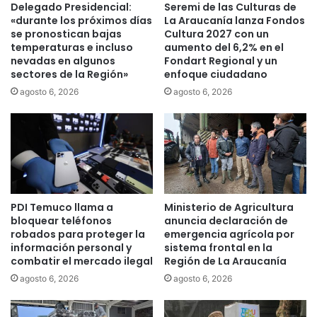
r
Delegado Presidencial:
Seremi de las Culturas de
l
t
«durante los próximos días
La Araucanía lanza Fondos
o
e
se pronostican bajas
Cultura 2027 con un
s
temperaturas e incluso
aumento del 6,2% en el
d
p
nevadas en algunos
Fondart Regional y un
e
sectores de la Región»
enfoque ciudadano
r
l
i
b
agosto 6, 2026
agosto 6, 2026
m
a
e
r
r
r
o
i
s
s
q
t
u
a
PDI Temuco llama a
Ministerio de Agricultura
e
,
bloquear teléfonos
anuncia declaración de
p
q
robados para proteger la
emergencia agrícola por
a
u
información personal y
sistema frontal en la
g
i
combatir el mercado ilegal
Región de La Araucanía
a
é
agosto 6, 2026
agosto 6, 2026
n
n
d
m
e
u