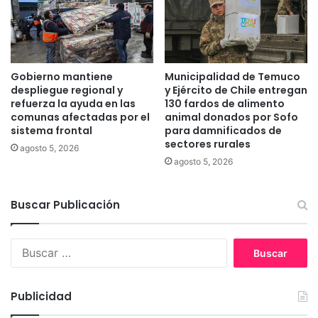
u
r
d
i
a
e
h
r
i
a
Gobierno mantiene
Municipalidad de Temuco
s
a
despliegue regional y
y Ejército de Chile entregan
t
t
refuerza la ayuda en las
130 fardos de alimento
ó
comunas afectadas por el
animal donados por Sofo
r
r
sistema frontal
para damnificados de
o
sectores rurales
i
p
agosto 5, 2026
c
e
agosto 5, 2026
a
l
d
l
Buscar Publicación
e
a
s
d
u
o
B
s
p
u
p
o
s
r
r
c
o
Publicidad
c
a
f
a