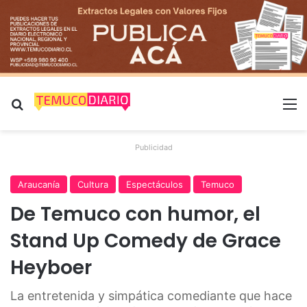
Buscar por
M
Publicidad
Araucanía
Cultura
Espectáculos
Temuco
De Temuco con humor, el
Stand Up Comedy de Grace
Heyboer
La entretenida y simpática comediante que hace