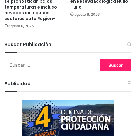
se pronostican bajas
en Reseva Ecologica Huilo
a
l
temperaturas e incluso
Huilo
n
v
nevadas en algunos
í
a
agosto 6, 2026
sectores de la Región»
a
n
agosto 6, 2026
d
o
u
Buscar Publicación
n
m
i
B
l
u
l
s
ó
c
Publicidad
n
a
d
r
e
:
h
e
c
t
á
r