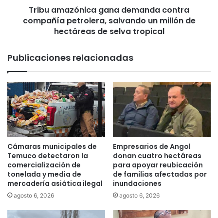
a
Tribu amazónica gana demanda contra
ó
c
compañía petrolera, salvando un millón de
n
o
i
hectáreas de selva tropical
m
c
u
a
Publicaciones relacionadas
n
g
i
a
d
n
a
a
d
d
e
e
s
m
t
a
e
n
Cámaras municipales de
Empresarios de Angol
f
d
Temuco detectaron la
donan cuatro hectáreas
i
a
comercialización de
para apoyar reubicación
n
c
tonelada y media de
de familias afectadas por
d
mercadería asiática ilegal
inundaciones
o
e
n
agosto 6, 2026
agosto 6, 2026
s
t
e
r