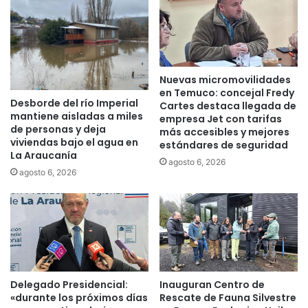
m
a
a
c
n
o
a
m
e
p
Nuevas micromovilidades
n
a
en Temuco: concejal Fredy
e
ñ
Desborde del río Imperial
Cartes destaca llegada de
l
í
mantiene aisladas a miles
empresa Jet con tarifas
P
a
de personas y deja
más accesibles y mejores
a
p
viviendas bajo el agua en
estándares de seguridad
b
e
La Araucanía
agosto 6, 2026
e
t
agosto 6, 2026
l
r
l
o
ó
l
n
e
A
r
r
a
a
,
u
s
Delegado Presidencial:
Inauguran Centro de
c
«durante los próximos días
Rescate de Fauna Silvestre
a