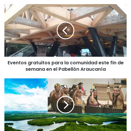
E
v
e
n
t
o
s
g
r
Eventos gratuitos para la comunidad este fin de
a
semana en el Pabellón Araucanía
t
u
i
T
t
r
o
i
s
b
p
u
a
a
r
m
a
a
l
z