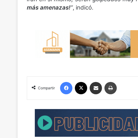
más amenazas!
”
, indicó.
Facebook
X
Compartir por correo electrónico
Imprimir
Compartir