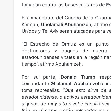
tomarían contra las bases militares de
Es
El comandante del Cuerpo de la Guardia 
Kerman,
Gholamali Abuhamzeh
, afirmó
Unidos y Tel Aviv serán atacadas para v
“El Estrecho de Ormuz es un punto 
destructores y buques de guerra e
estadounidenses vitales en la región ha
tiempo”, afirmó Abuhamzeh.
Por su parte,
Donald Trump
resp
comandante
Gholamali Abuhamzeh
e in
toma represalias.
“Que esto sirva de a
estadounidense, o activos estadouniden
algunas de muy alto nivel e importancia p
Irán en sí mismo, serán golpeados muy 