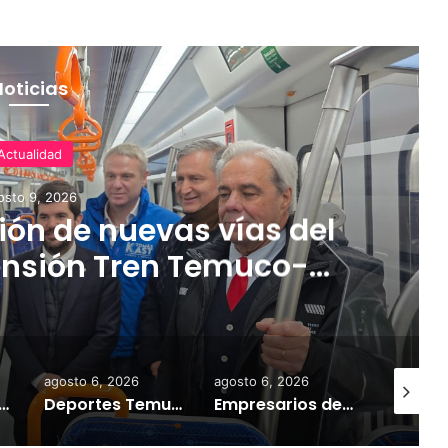
Noticias
Actualidad
osto 9, 2026
ón de nuevas vías del
ensión Tren Temuco-
orbea
agosto 6, 2026
agosto 6, 2026
agosto 9,
tivan campaña por riesgo de congelamiento de medidores de agua
Deportes Temuco termina relación contractual con Arturo Sanhueza tras derrota ante Copiapó
Empresarios de Angol donan cuatro hectáreas para apoyar reubicación de familias afectadas por inundaciones