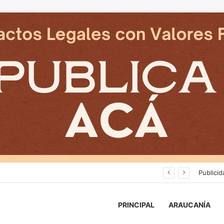
Avanza construcción de nuevas vías del proyecto de extensión Tren Temuco-Gorbea
Publicid
PRINCIPAL
ARAUCANÍA