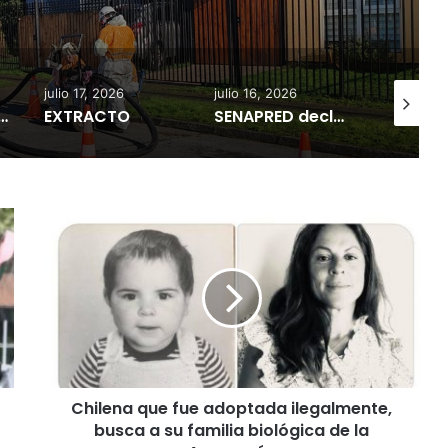
egión
julio 17, 2026
julio 16, 2026
julio 18, 
iputado Tomás Kast llama al PC a retirar proyecto que busca derogar parte de la Ley Naín-Retamal
EXTRACTO
SENAPRED declara Alerta Amarilla en la región de La Araucanía
EXTRA
C
h
i
l
e
n
a
q
u
Chilena que fue adoptada ilegalmente,
e
busca a su familia biológica de la
f