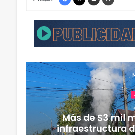
j
Más de $3 mil m
infraestructura d