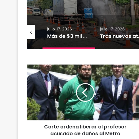
r
io 18, 2026
julio 17, 2026
julio 17, 2026
XTRACTO
Más de $3 mil millones fortalecerán infraestructura de alcantarillado en la región
Tras nuevos ataques a Carabineros: D
C
o
r
t
e
o
r
d
e
Corte ordena liberar al profesor
n
acusado de daños al Metro
a