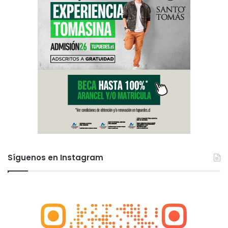
e
n
t
o
Síguenos en Instagram