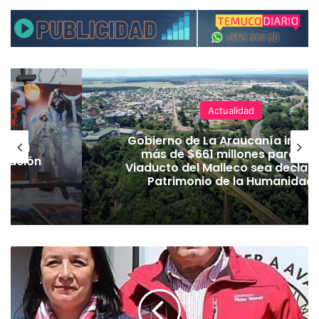
Actualidad
Gobierno de La Araucanía invert
sa la
más de $661 millones para qu
stración
Viaducto del Malleco sea declar
Patrimonio de la Humanidad
S
e
n
a
d