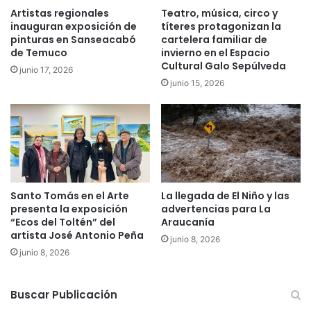
o
Artistas regionales
Teatro, música, circo y
t
p
inauguran exposición de
títeres protagonizan la
e
e
pinturas en Sanseacabó
cartelera familiar de
n
l
de Temuco
invierno en el Espacio
d
l
Cultural Galo Sepúlveda
junio 17, 2026
e
o
junio 15, 2026
n
d
t
e
e
l
d
p
e
e
l
q
a
u
A
e
Santo Tomás en el Arte
La llegada de El Niño y las
r
ñ
presenta la exposición
advertencias para La
a
o
“Ecos del Toltén” del
Araucanía
u
,
artista José Antonio Peña
junio 8, 2026
c
r
junio 8, 2026
a
e
n
c
í
u
Buscar Publicación
a
r