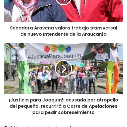
o
r
a
A
Senadora Aravena valora trabajo transversal
r
de nuevo Intendente de la Araucanía
a
v
e
¡
n
J
a
u
v
s
a
t
l
i
o
c
r
i
a
a
t
¡Justicia para Joaquín!: acusada por atropello
p
r
del pequeño, recurrirá a Corte de Apelaciones
a
a
r
para pedir sobreseimiento
b
a
a
J