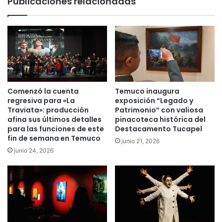
Publicaciones relacionadas
j
o
o
a
t
q
r
u
a
í
n
n
s
!
v
:
e
a
Comenzó la cuenta
Temuco inaugura
r
c
regresiva para «La
exposición “Legado y
s
u
Traviata»: producción
Patrimonio” con valiosa
a
s
afina sus últimos detalles
pinacoteca histórica del
l
para las funciones de este
Destacamento Tucapel
a
fin de semana en Temuco
d
d
junio 21, 2026
e
a
junio 24, 2026
n
p
u
o
e
r
v
a
o
t
I
r
n